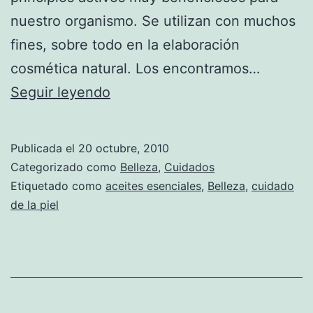
nuestro organismo. Se utilizan con muchos
fines, sobre todo en la elaboración
cosmética natural. Los encontramos…
Para
Seguir leyendo
qué
sirven
Publicada el
20 octubre, 2010
los
Categorizado como
Belleza
,
Cuidados
aceites
Etiquetado como
aceites esenciales
,
Belleza
,
cuidado
de la piel
esenciales