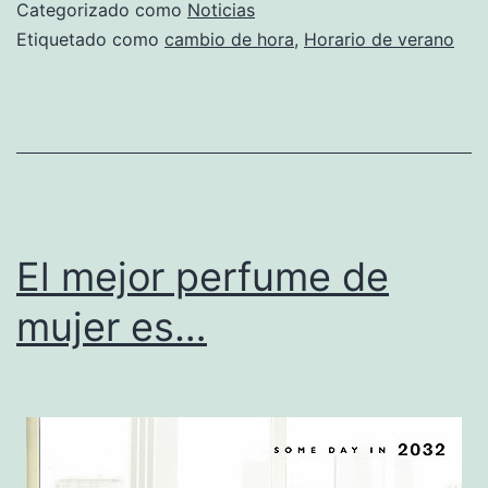
a
Categorizado como
Noticias
horario
Etiquetado como
cambio de hora
,
Horario de verano
de
verano:
a
las
2
serán
El mejor perfume de
las
mujer es…
3