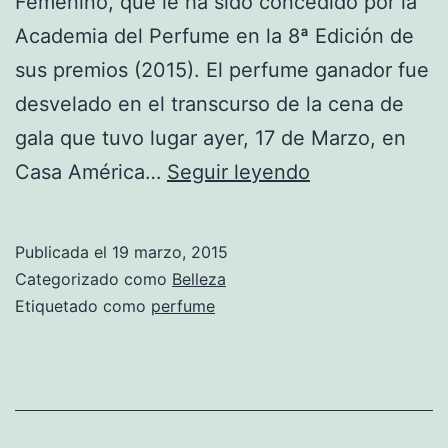
Femenino, que le ha sido concedido por la
Academia del Perfume en la 8ª Edición de
sus premios (2015). El perfume ganador fue
desvelado en el transcurso de la cena de
gala que tuvo lugar ayer, 17 de Marzo, en
El
Casa América…
Seguir leyendo
mejor
perfume
Publicada el
19 marzo, 2015
de
Categorizado como
Belleza
mujer
Etiquetado como
perfume
es…