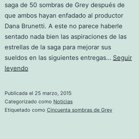
saga de 50 sombras de Grey después de
que ambos hayan enfadado al productor
Dana Brunetti. A este no parece haberle
sentado nada bien las aspiraciones de las
estrellas de la saga para mejorar sus
sueldos en las siguientes entregas…
Seguir
Peligra
leyendo
la
presencia
Publicada el
25 marzo, 2015
de
Categorizado como
Noticias
Jamie
Etiquetado como
Cincuenta sombras de Grey
Dornan
y