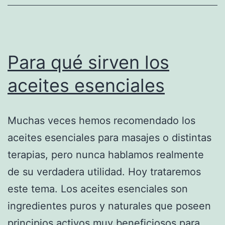
Dakota
Johnson
en
la
Para qué sirven los
segunda
aceites esenciales
parte
de
Muchas veces hemos recomendado los
50
aceites esenciales para masajes o distintas
sombras
terapias, pero nunca hablamos realmente
de
de su verdadera utilidad. Hoy trataremos
Grey
este tema. Los aceites esenciales son
ingredientes puros y naturales que poseen
principios activos muy beneficiosos para