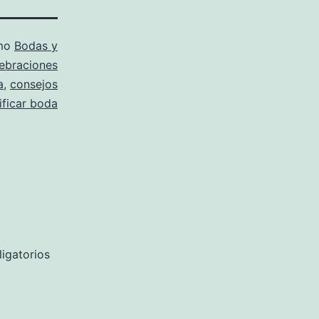
omo
Bodas y
lebraciones
a
,
consejos
ificar boda
igatorios