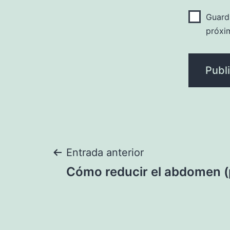
Guard
próxi
Navegación
Entrada anterior
Cómo reducir el abdomen (
de
entradas