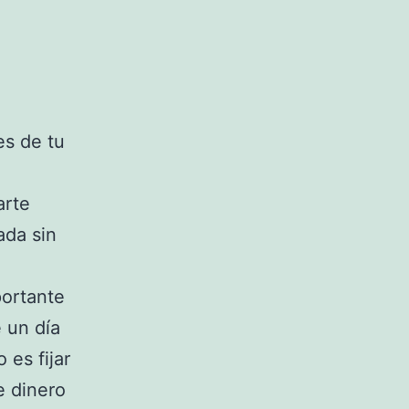
es de tu
arte
ada sin
ortante
 un día
 es fijar
e dinero