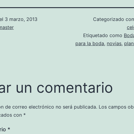
el
3 marzo, 2013
Categorizado c
aster
ce
Etiquetado como
Bod
para la boda
,
novias
,
plan
ar un comentario
ón de correo electrónico no será publicada.
Los campos obl
cados con
*
rio
*