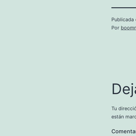
Publicada 
Por
boomm
Dej
Tu direcci
están mar
Comenta