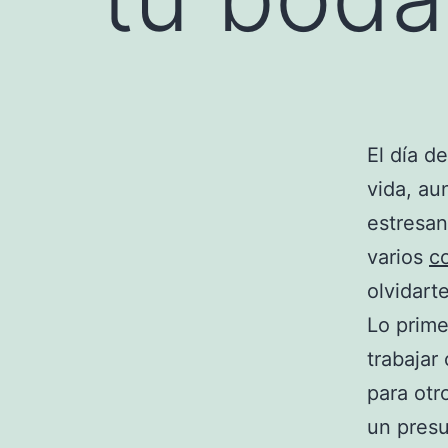
El día d
vida, au
estresan
varios
c
olvidart
Lo prim
trabajar
para otr
un presu