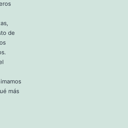
eros
zas,
sto de
los
os.
el
.
animamos
qué más