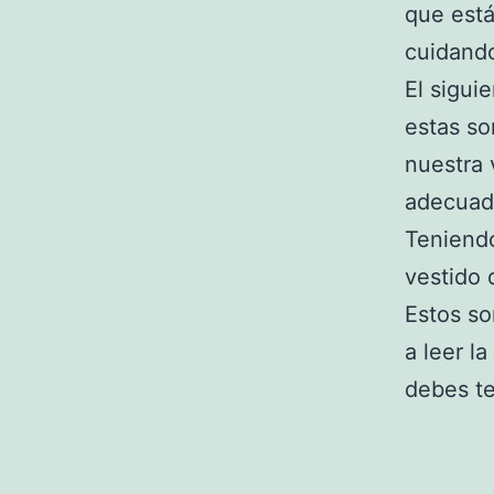
que está
cuidand
El sigui
estas so
nuestra 
adecuado
Teniendo
vestido 
Estos so
a leer l
debes te