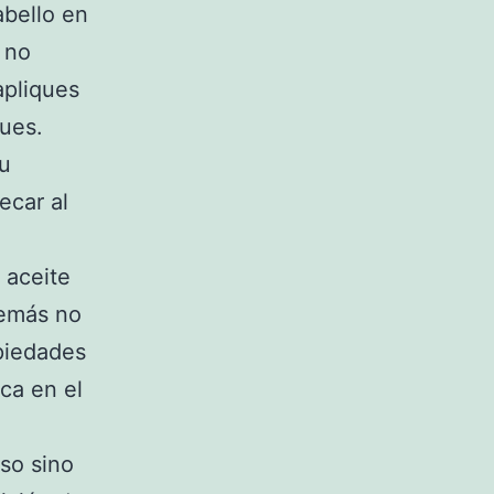
abello en
 no
apliques
ues.
tu
ecar al
 aceite
demás no
piedades
ica en el
so sino