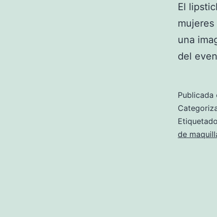
El lipst
mujeres 
una imag
del even
Publicada 
Categori
Etiqueta
de maquill