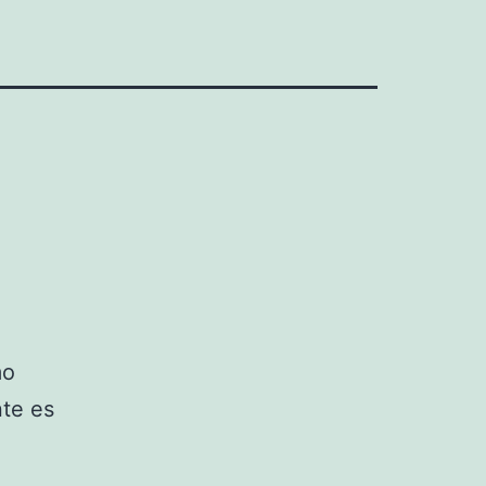
mo
nte es