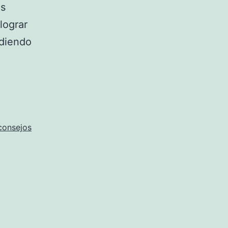
as
lograr
ndiendo
consejos