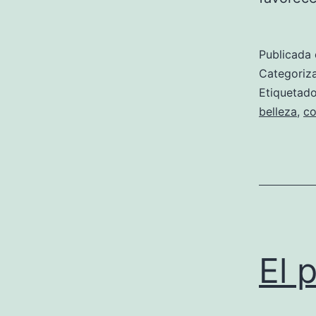
Publicada 
Categori
Etiqueta
belleza
,
co
El 