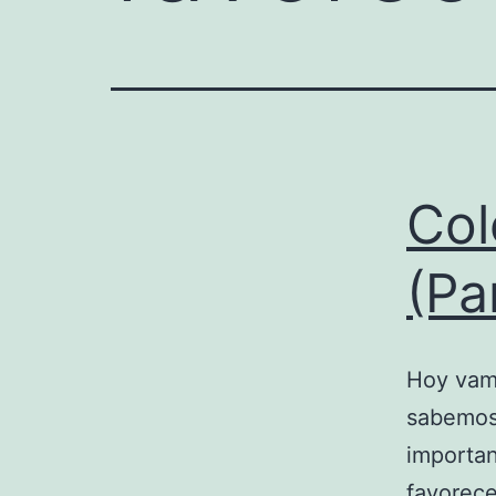
Col
(Pa
Hoy vamo
sabemos,
importan
favorece