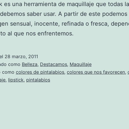
ick es una herramienta de maquillaje que todas l
debemos saber usar. A partir de este podemos 
en sensual, inocente, refinada o fresca, depe
to al que nos enfrentemos.
el
28 marzo, 2011
zado como
Belleza
,
Destacamos
,
Maquillaje
do como
colores de pintalabios
,
colores que nos favorecen
,
aje
,
lipstick
,
pintalabios