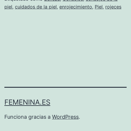
piel
,
cuidados de la piel
,
enrojecimiento
,
Piel
,
rojeces
de
la
piel
FEMENINA.ES
Funciona gracias a
WordPress
.