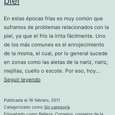
piel
En estas épocas frías es muy común que
suframos de problemas relacionados con la
piel, ya que el frío la irrita fácilmente. Uno
de los más comunes es el enrojecimiento
de la misma, el cual, por lo general sucede
en zonas como las aletas de la nariz, nariz,
mejillas, cuello o escote. Por eso, hoy…
Consejos
Seguir leyendo
para
combatir
Publicada el
16 febrero, 2011
el
Categorizado como
Sin categoría
enrojecimiento
Etiquetado como
Belleza
,
Consejos
,
consejos de la