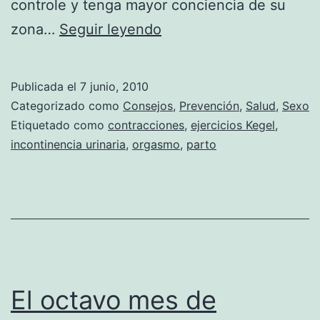
controle y tenga mayor conciencia de su
¿Qué
zona…
Seguir leyendo
son
los
Publicada el
7 junio, 2010
ejercicios
Categorizado como
Consejos
,
Prevención
,
Salud
,
Sexo
Kegel?
Etiquetado como
contracciones
,
ejercicios Kegel
,
incontinencia urinaria
,
orgasmo
,
parto
El octavo mes de