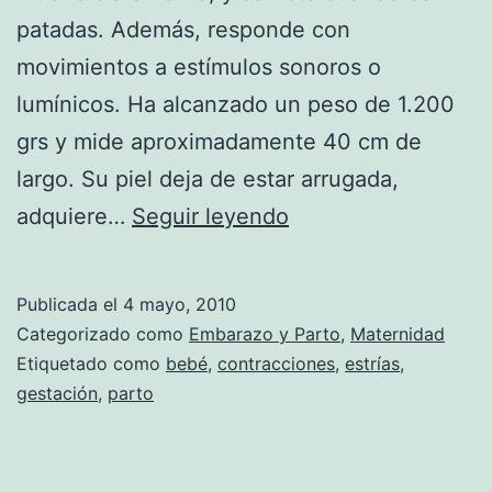
patadas. Además, responde con
movimientos a estímulos sonoros o
lumínicos. Ha alcanzado un peso de 1.200
grs y mide aproximadamente 40 cm de
largo. Su piel deja de estar arrugada,
El
adquiere…
Seguir leyendo
séptimo
mes
Publicada el
4 mayo, 2010
de
Categorizado como
Embarazo y Parto
,
Maternidad
embarazo
Etiquetado como
bebé
,
contracciones
,
estrías
,
gestación
,
parto