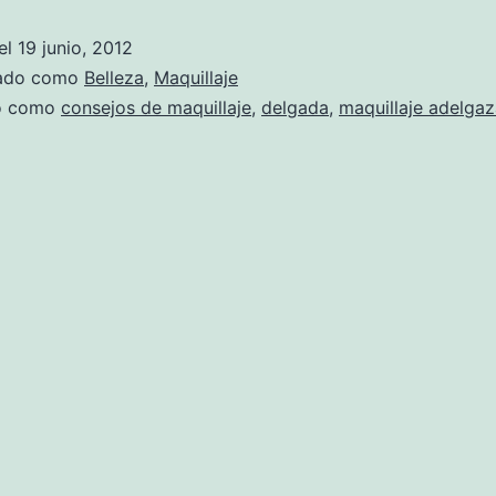
el
19 junio, 2012
zado como
Belleza
,
Maquillaje
do como
consejos de maquillaje
,
delgada
,
maquillaje adelga