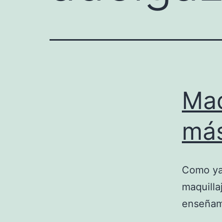
Maq
más
Como ya 
maquilla
enseñam