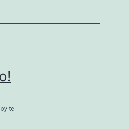
o!
hoy te