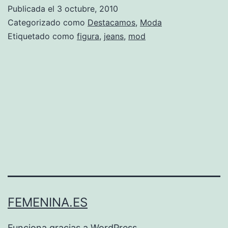
elegir
Publicada el
3 octubre, 2010
un
Categorizado como
Destacamos
,
Moda
buen
Etiquetado como
figura
,
jeans
,
mod
Jean
FEMENINA.ES
Funciona gracias a
WordPress
.