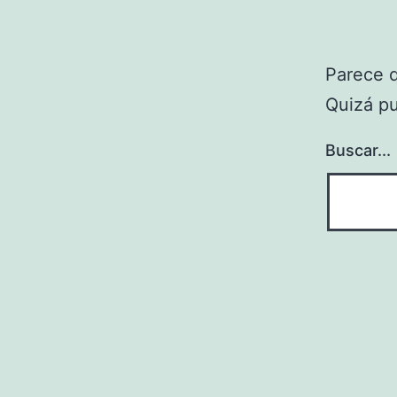
Parece 
Quizá p
Buscar...