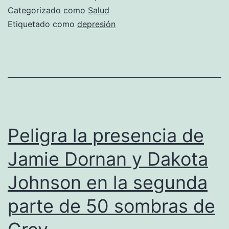
depresión
Categorizado como
Salud
en
Etiquetado como
depresión
función
del
tiempo
Peligra la presencia de
Jamie Dornan y Dakota
Johnson en la segunda
parte de 50 sombras de