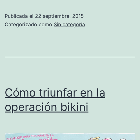
llega
a
Publicada el
22 septiembre, 2015
España
Categorizado como
Sin categoría
y
se
presenta
con
un
gran
Cómo triunfar en la
evento
operación bikini