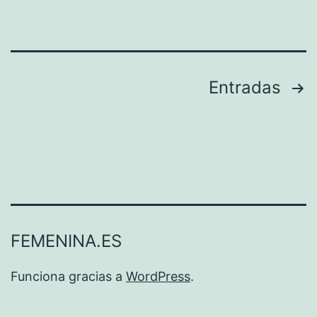
Johnson
en
la
segunda
Paginación
Entradas
parte
de
de
entradas
50
sombras
de
Grey
FEMENINA.ES
Funciona gracias a
WordPress
.