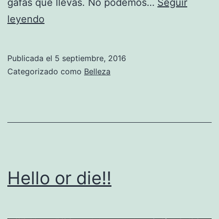
gafas que llevas. No podemos…
Seguir
Maquillaje
leyendo
para
chicas
Publicada el
5 septiembre, 2016
con
Categorizado como
Belleza
gafas
Hello or die!!