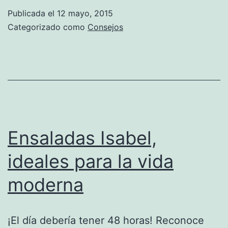
oídos.
Publicada el
12 mayo, 2015
¿En
Categorizado como
Consejos
qué
consiste
una
revisión
auditiva?
Ensaladas Isabel,
ideales para la vida
moderna
¡El día debería tener 48 horas! Reconoce