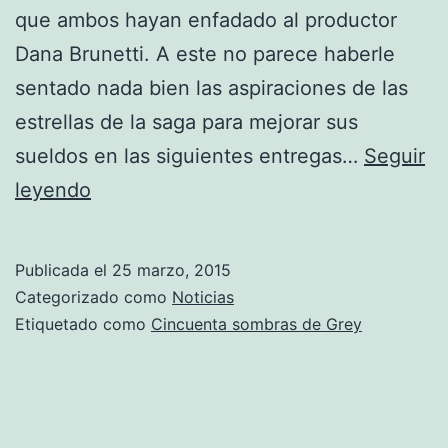
que ambos hayan enfadado al productor
Dana Brunetti. A este no parece haberle
sentado nada bien las aspiraciones de las
estrellas de la saga para mejorar sus
sueldos en las siguientes entregas…
Seguir
Peligra
leyendo
la
presencia
Publicada el
25 marzo, 2015
de
Categorizado como
Noticias
Jamie
Etiquetado como
Cincuenta sombras de Grey
Dornan
y
Dakota