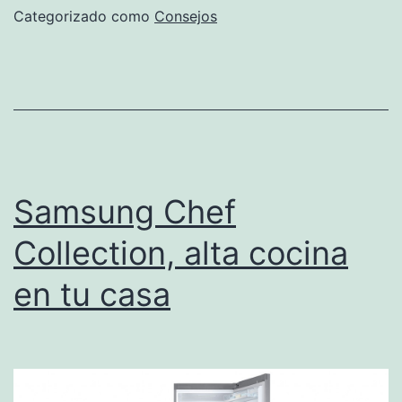
Es
Categorizado como
Consejos
De
Fam
y
Di
y
có
Samsung Chef
fu
Collection, alta cocina
en tu casa