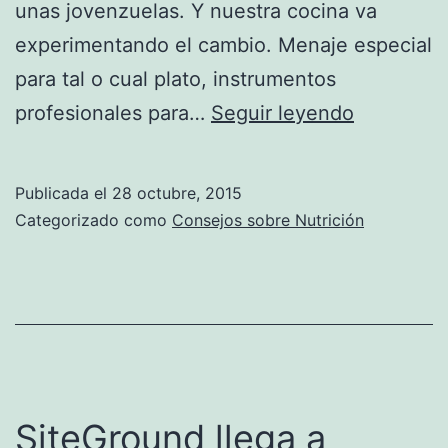
unas jovenzuelas. Y nuestra cocina va
experimentando el cambio. Menaje especial
para tal o cual plato, instrumentos
Samsung
profesionales para…
Seguir leyendo
Chef
Collection
Publicada el
28 octubre, 2015
alta
Categorizado como
Consejos sobre Nutrición
cocina
en
tu
casa
SiteGround llega a