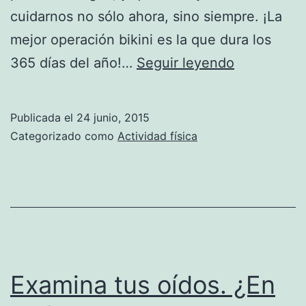
cuidarnos no sólo ahora, sino siempre. ¡La
mejor operación bikini es la que dura los
Cómo
365 días del año!…
Seguir leyendo
triunfar
en
Publicada el
24 junio, 2015
la
Categorizado como
Actividad física
operación
bikini
Examina tus oídos. ¿En