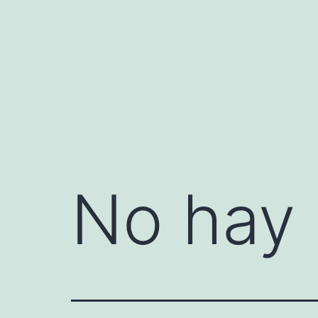
Saltar
al
contenido
No hay 