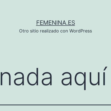
FEMENINA.ES
Otro sitio realizado con WordPress
nada aquí