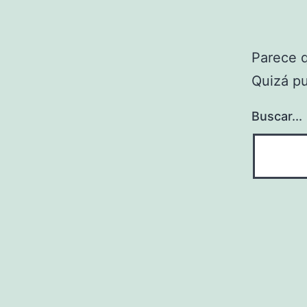
Parece 
Quizá p
Buscar...