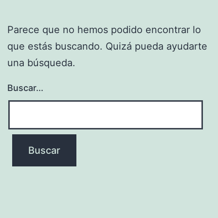
Parece que no hemos podido encontrar lo
que estás buscando. Quizá pueda ayudarte
una búsqueda.
Buscar...