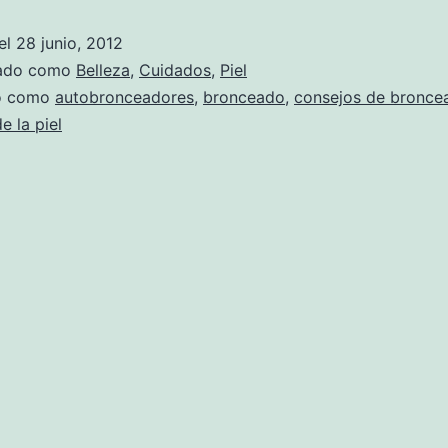
el
28 junio, 2012
zado como
Belleza
,
Cuidados
,
Piel
do como
autobronceadores
,
bronceado
,
consejos de bronce
e la piel