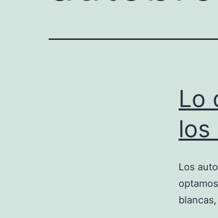
Lo 
los
Los auto
optamos
blancas,