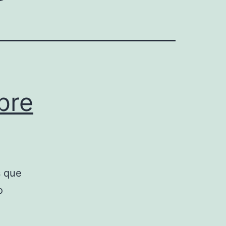
bre
s que
o