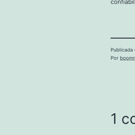
confiabil
Publicada 
Por
boomm
1 c