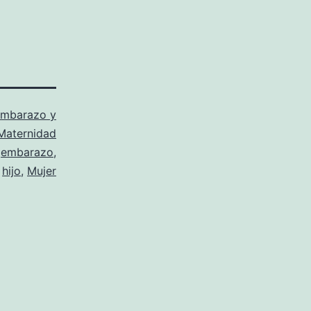
mbarazo y
Maternidad
o
embarazo
,
,
hijo
,
Mujer