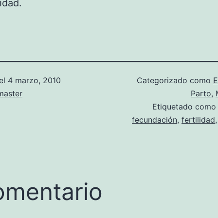
idad.
el
4 marzo, 2010
Categorizado como
E
aster
Parto
,
Etiquetado com
fecundación
,
fertilidad
omentario