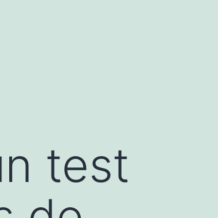
n test
s de