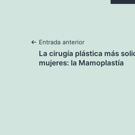
Navegación
Entrada anterior
La cirugía plástica más soli
de
mujeres: la Mamoplastía
entradas