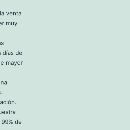
 la venta
ser muy
as
 días de
ene mayor
ona
su
lación.
uestra
n 99% de