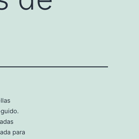
llas
eguido.
zadas
ñada para