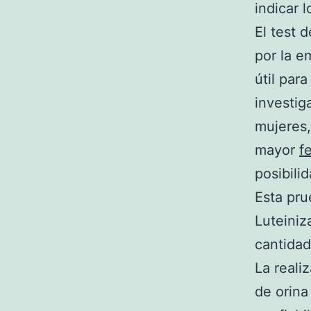
indicar l
El test 
por la e
útil para
investig
mujeres,
mayor
fe
posibili
Esta pru
Luteiniz
cantidad
La reali
de orina