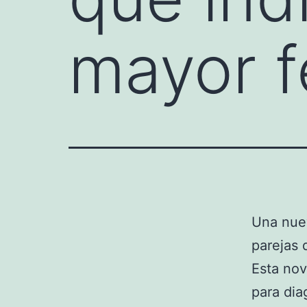
mayor f
Una nuev
parejas 
Esta nov
para dia