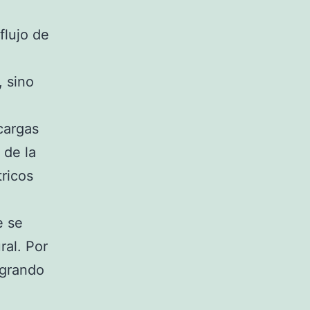
flujo de
 sino
cargas
 de la
tricos
e se
ral. Por
logrando