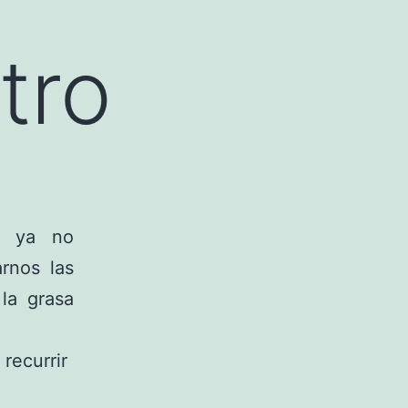
tro
, ya no
arnos las
 la grasa
recurrir