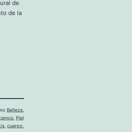
ural de
to de la
omo
Belleza
,
camos
,
Piel
tis
,
cuerpo
,