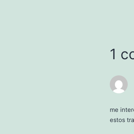
1 c
me inte
estos tr