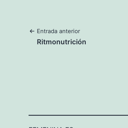
Navegación
Entrada anterior
Ritmonutrición
de
entradas