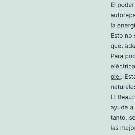
El poder
autorep
la
energ
Esto no 
que, ade
Para pod
eléctric
piel
. Est
naturale
El Beaut
ayude a 
tanto, s
las mejo