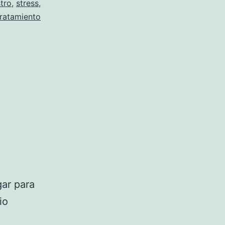
tro
,
stress
,
tratamiento
ar para
io