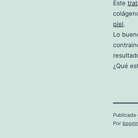
Este
tra
colágeno
piel
.
Lo bueno
contrain
resultad
¿Qué est
Publicada 
Por
boomm