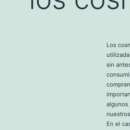
Los cosm
utilizad
sin ante
consumir
compram
importan
algunos
nuestros
En el ca