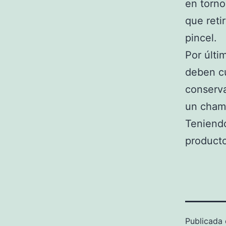
en torno
que reti
pincel.
Por últi
deben c
conserva
un champ
Teniendo
producto
Publicada 