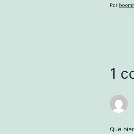
Por
boomm
1 c
Que bien