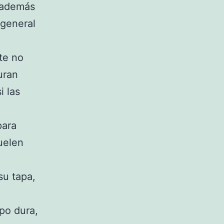
, además
 general
te no
uran
i las
para
uelen
su tapa,
po dura,