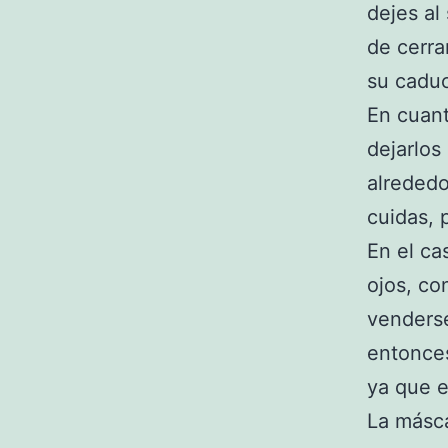
dejes al
de cerra
su caduc
En cuan
dejarlos
alrededo
cuidas, 
En el ca
ojos, co
venderse
entonces
ya que e
La másca