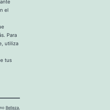
tante
n el
ue
s. Para
 utiliza
e tus
omo
Belleza
,