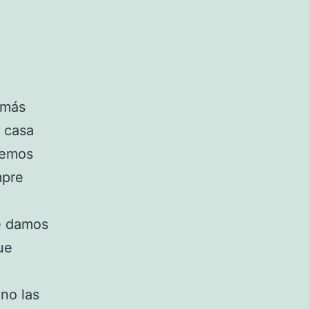
más
e casa
olemos
mpre
te damos
ue
no las