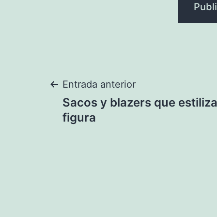
Navegación
Entrada anterior
Sacos y blazers que estiliz
de
figura
entradas