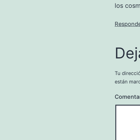
los cosm
Respond
Dej
Tu direcci
están mar
Comenta