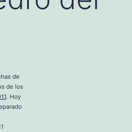
chas de
os de los
011
. Hoy
reparado