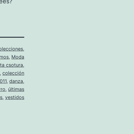
rees?
olecciones
,
amos
,
Moda
lta csotura
,
,
colección
011
,
danza
,
rro
,
últimas
s
,
vestidos