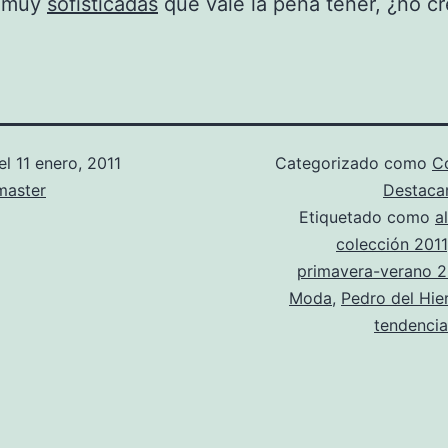
s muy
sofisticadas
que vale la pena tener, ¿no c
el
11 enero, 2011
Categorizado como
C
aster
Destac
Etiquetado como
a
colección 2011
primavera-verano 2
Moda
,
Pedro del Hie
tendencia