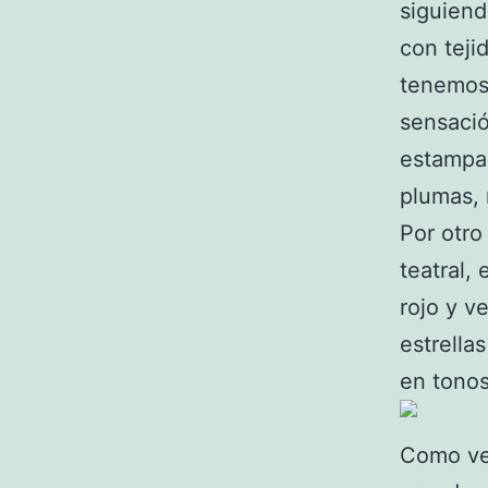
siguiend
con teji
tenemos 
sensaci
estampa
plumas, 
Por otro
teatral,
rojo y v
estrella
en tonos
Como vem