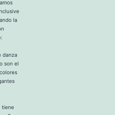
ramos
nclusive
ando la
on
:
e danza
o son el
 colores
gantes
 tiene