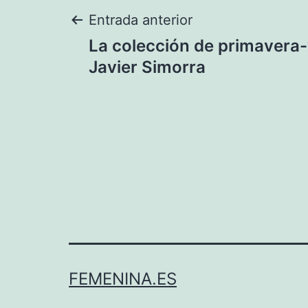
Navegación
Entrada anterior
La colección de primavera
de
Javier Simorra
entradas
FEMENINA.ES