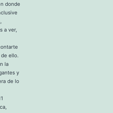
en donde
nclusive
,
s a ver,
contarte
de ello.
n la
gantes y
ra de lo
ca,