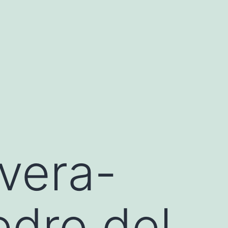
vera-
edro del