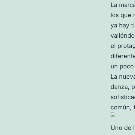
La marc
los que 
ya hay t
valiéndo
el prota
diferent
un poco 
La nueva
danza, p
sofistic
común, t
Uno de l