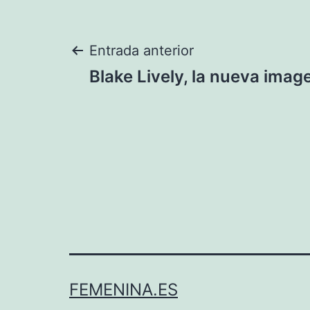
Navegación
Entrada anterior
Blake Lively, la nueva ima
de
entradas
FEMENINA.ES