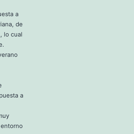
uesta a
riana, de
 lo cual
e.
e
puesta a
 muy
 entorno