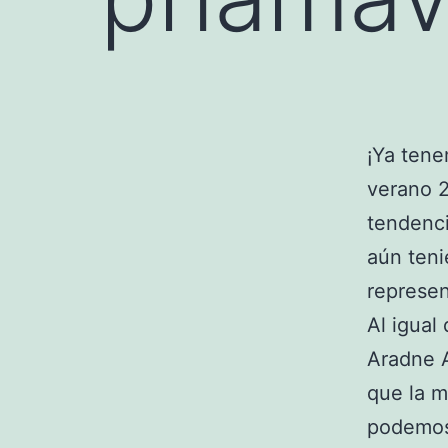
¡Ya tene
verano 2
tendenci
aún teni
represen
Al igual
Aradne A
que la m
podemos