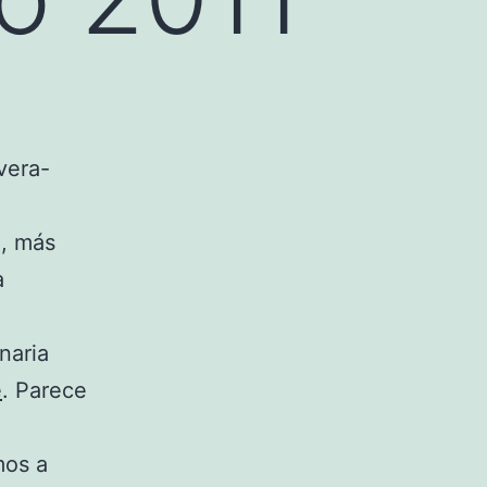
vera-
d, más
a
naria
e
. Parece
mos a