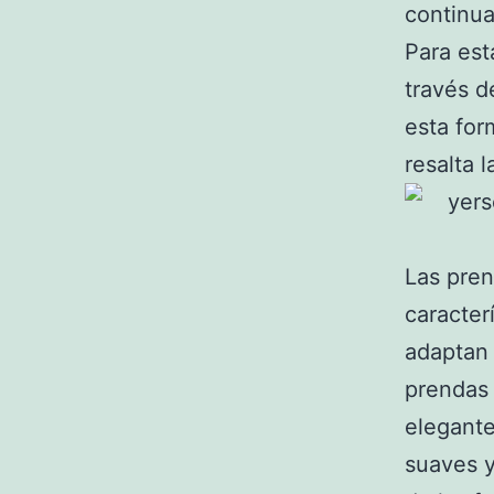
continua
Para est
través d
esta for
resalta 
Las pren
caracter
adaptan 
prendas 
elegante
suaves y