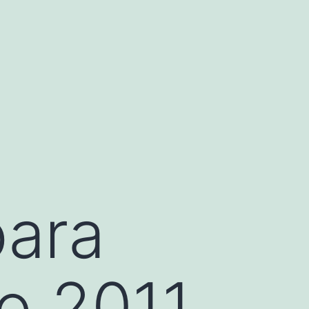
para
o 2011