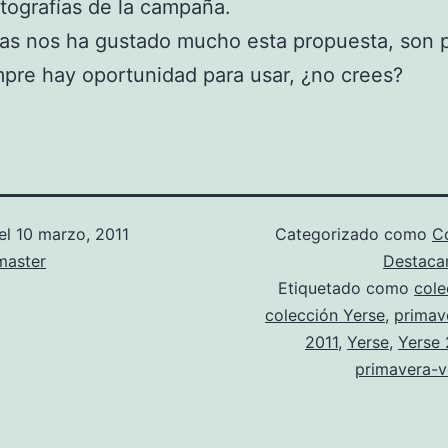
otografías de la campaña.
as nos ha gustado mucho esta propuesta, son 
pre hay oportunidad para usar, ¿no crees?
el
10 marzo, 2011
Categorizado como
C
aster
Destac
Etiquetado como
cole
colección Yerse
,
primav
2011
,
Yerse
,
Yerse 
primavera-v