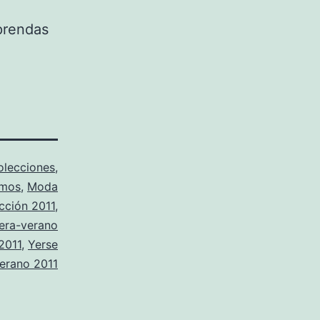
prendas
olecciones
,
amos
,
Moda
cción 2011
,
era-verano
2011
,
Yerse
erano 2011