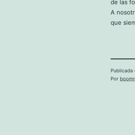
de las f
A nosotr
que siem
Publicada 
Por
boomm