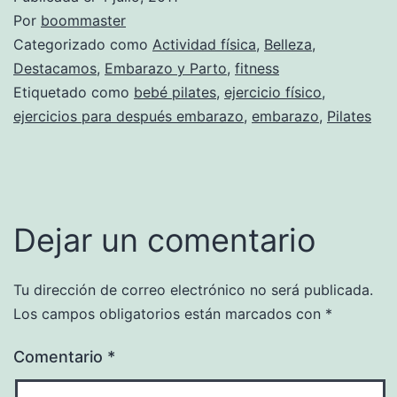
Por
boommaster
Categorizado como
Actividad física
,
Belleza
,
Destacamos
,
Embarazo y Parto
,
fitness
Etiquetado como
bebé pilates
,
ejercicio físico
,
ejercicios para después embarazo
,
embarazo
,
Pilates
Dejar un comentario
Tu dirección de correo electrónico no será publicada.
Los campos obligatorios están marcados con
*
Comentario
*