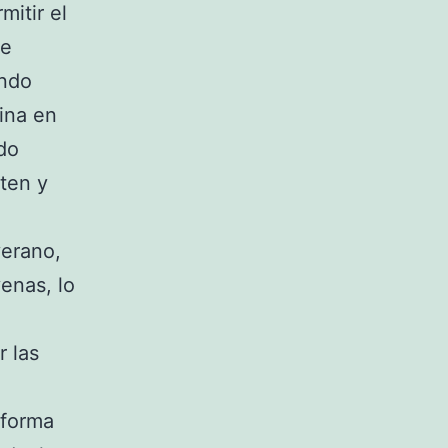
mitir el
ue
ndo
mina en
do
aten y
erano,
venas, lo
 las
 forma