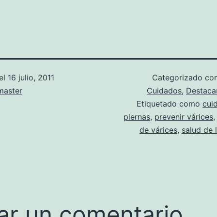
el
16 julio, 2011
Categorizado c
aster
Cuidados
,
Destac
Etiquetado como
cui
piernas
,
prevenir várices
de várices
,
salud de 
ar un comentario