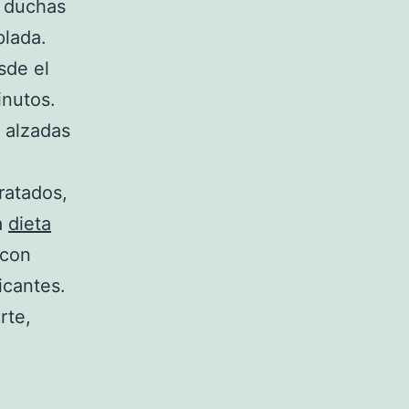
r duchas
plada.
sde el
inutos.
s alzadas
ratados,
a
dieta
 con
icantes.
rte,