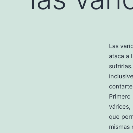
Las vari
ataca a 
sufrirla
inclusiv
contarte
Primero
várices,
que perm
mismas r