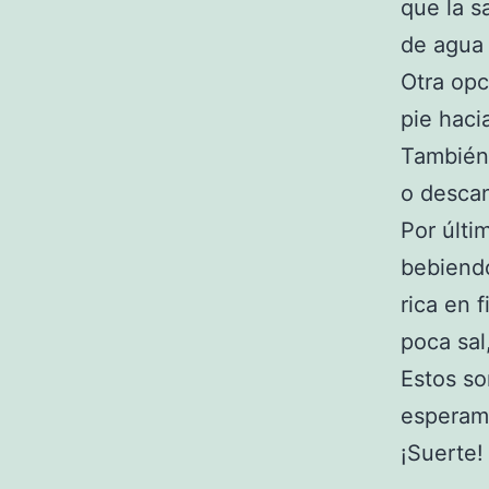
que la 
de agua 
Otra opc
pie haci
También 
o descan
Por últi
bebiendo
rica en 
poca sal
Estos so
esperam
¡Suerte!