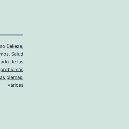
omo
Belleza
,
amos
,
Salud
dado de las
,
problemas
las piernas
,
várices