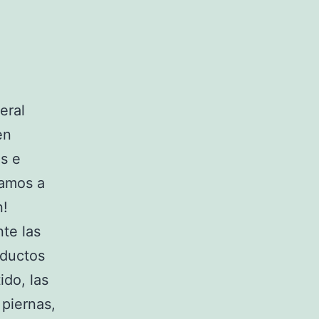
eral
en
s e
vamos a
n!
te las
nductos
ido, las
 piernas,