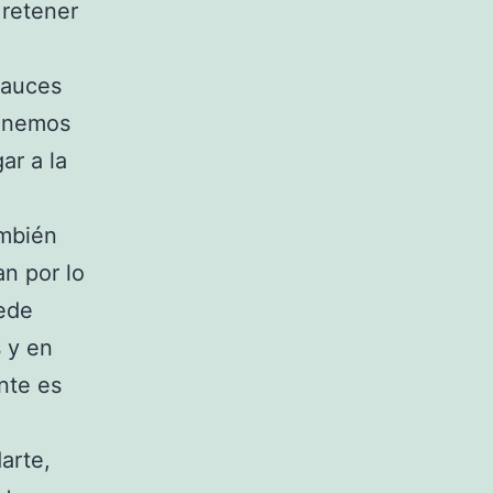
 retener
cauces
tenemos
ar a la
ambién
an por lo
uede
s y en
nte es
arte,