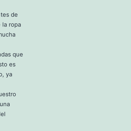
ntes de
 la ropa
 mucha
endas que
sto es
o, ya
uestro
 una
del