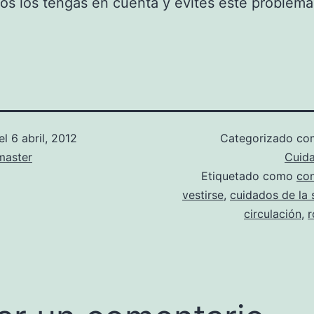
s los tengas en cuenta y evites este problema
el
6 abril, 2012
Categorizado c
aster
Cuid
Etiquetado como
con
vestirse
,
cuidados de la 
circulación
,
r