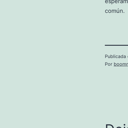
esperamo
común.
Publicada 
Por
boomm