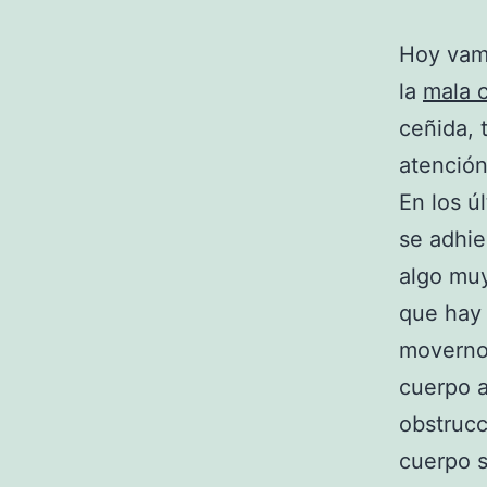
Hoy vamo
la
mala c
ceñida, 
atención
En los ú
se adhie
algo muy
que hay 
movernos
cuerpo a
obstrucc
cuerpo s