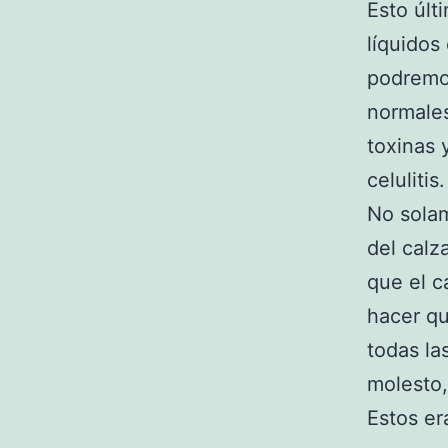
Esto últ
líquidos
podremos
normales
toxinas 
celulitis.
No solam
del calz
que el c
hacer qu
todas la
molesto,
Estos er