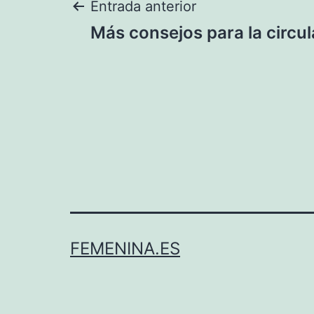
Navegación
Entrada anterior
Más consejos para la circu
de
entradas
FEMENINA.ES