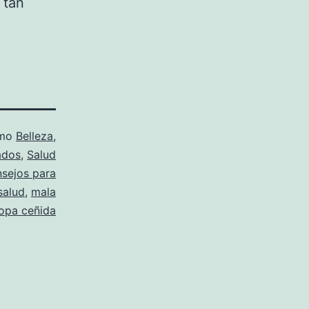
 tan
omo
Belleza
,
ados
,
Salud
sejos para
salud
,
mala
opa ceñida