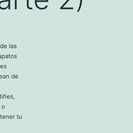
de las
apatos
nes
ean de
tiñes,
 o
tener tu