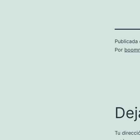
Publicada 
Por
boomm
Dej
Tu direcci