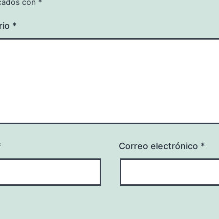
cados con
*
rio
*
*
Correo electrónico
*