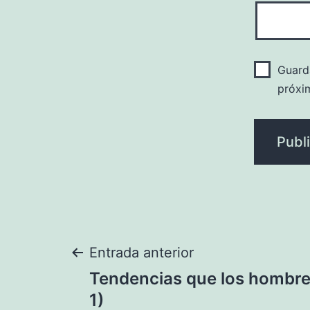
Guard
próxi
Navegación
Entrada anterior
Tendencias que los hombre
de
1)