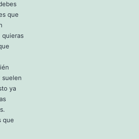
 debes
es que
n
o quieras
 que
bién
y suelen
sto ya
as
s.
s que