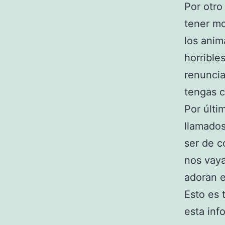
Por otro
tener m
los anim
horrible
renuncia
tengas c
Por últi
llamados
ser de c
nos vay
adoran e
Esto es 
esta inf