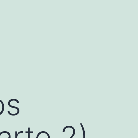
os
arte 2)