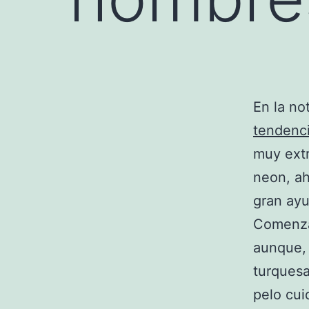
En la no
tendenc
muy extr
neon, a
gran ayu
Comenzam
aunque, 
turquesa
pelo cui