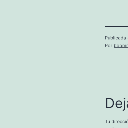
Publicada 
Por
boomm
Dej
Tu direcci