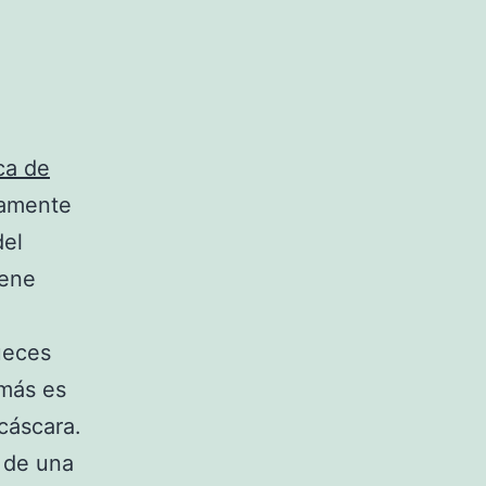
ca de
mamente
del
iene
ueces
emás es
cáscara.
 de una