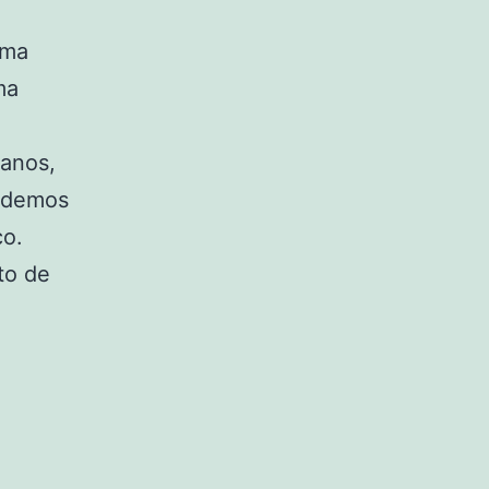
sma
ma
manos,
podemos
co.
to de