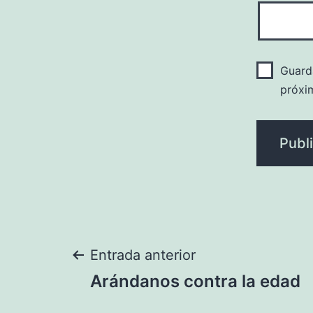
Guard
próxi
Navegación
Entrada anterior
Arándanos contra la edad
de