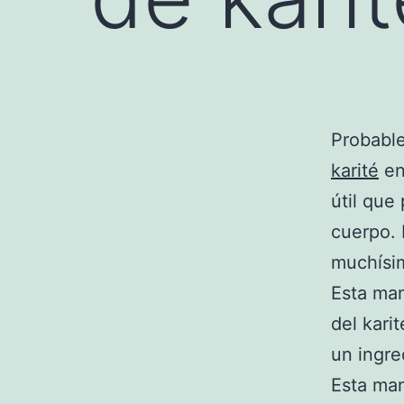
Probable
karité
en
útil que
cuerpo. 
muchísim
Esta man
del kari
un ingre
Esta man