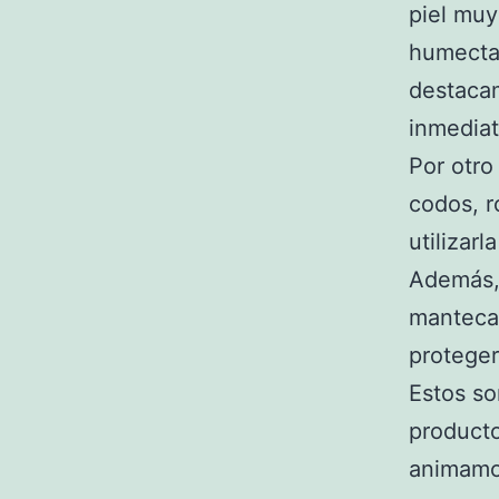
piel muy
humectan
destacam
inmediat
Por otro
codos, r
utilizar
Además, 
manteca 
proteger
Estos so
producto
animamos