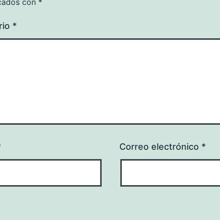
cados con
*
rio
*
*
Correo electrónico
*