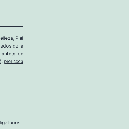
elleza
,
Piel
dados de la
manteca de
é
,
piel seca
igatorios