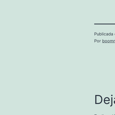
Publicada 
Por
boomm
Dej