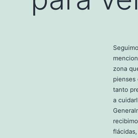
Seguimos
menciona
zona qu
pienses 
tanto pr
a cuidar
General
recibimo
flácidas