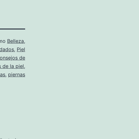
omo
Belleza
,
dados
,
Piel
onsejos de
 de la piel
,
nas
,
piernas