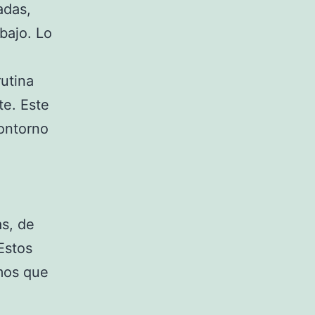
adas,
bajo. Lo
rutina
te. Este
contorno
as, de
Estos
mos que