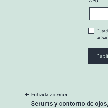
Web
Guard
próxi
Navegación
Entrada anterior
Serums y contorno de ojos,