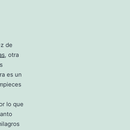
ez de
as
, otra
s
ra es un
empieces
r lo que
tanto
milagros