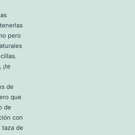
nas
tenerlas
mo pero
aturales
illas.
 ¡te
es de
mero que
o de
ción con
1 taza de