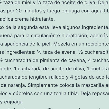
½ taza de miel y ½ taza de aceite de oliva. Deja
las por 20 minutos y luego enjuaga con agua tib
r aplica crema hidratante.
so de la segunda esta lleva algunos ingredient
uena para la circulación e hidratación, además
la apariencia de la piel. Mezcla en un recipiente
es ingredientes: ½ taza de avena, ½ cucharadit
½ cucharadita de pimienta de cayena, 4 cucha
iente, 1 cucharada de aceite de oliva, 1 cuchar
cucharada de jengibre rallado y 4 gotas de aceit
 de naranja. Simplemente coloca la mascarilla e
ios y cúbrelos con una toalla tibia. Deja reposa
y enjuaga.