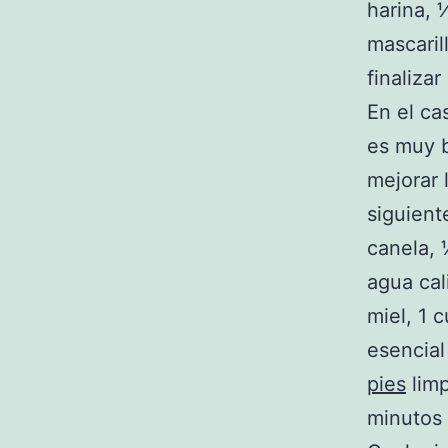
harina, 
mascaril
finaliza
En el ca
es muy b
mejorar 
siguient
canela, 
agua cal
miel, 1 
esencial
pies
limp
minutos 