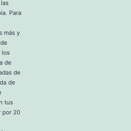
 las
ia. Para
es más y
 de
 los
a de
radas de
ada de
e
n tus
r por 20