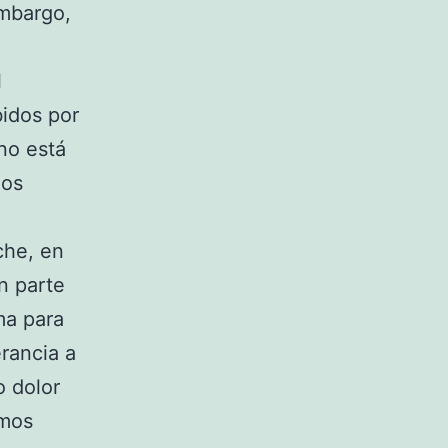
embargo,
l
bidos por
 no está
nos
che, en
n parte
ma para
erancia a
o dolor
emos