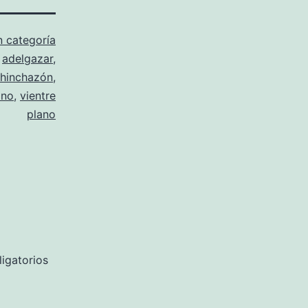
n categoría
o
adelgazar
,
hinchazón
,
ano
,
vientre
plano
igatorios