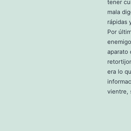
tener cu
mala dig
rápidas 
Por últi
enemigos
aparato 
retortij
era lo q
informac
vientre,