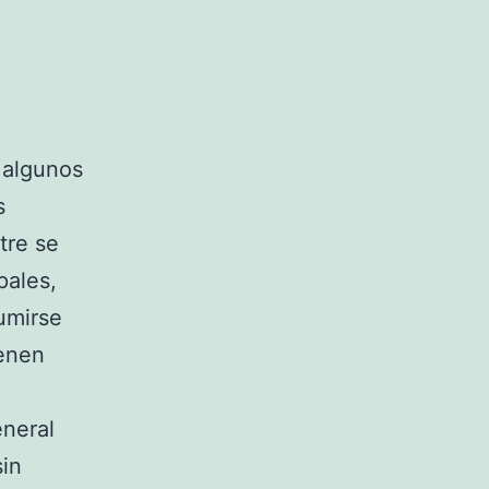
 algunos
s
tre se
pales,
umirse
ienen
eneral
in