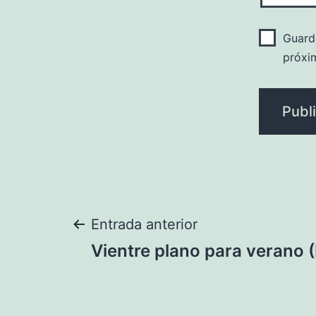
Guard
próxi
Navegación
Entrada anterior
Vientre plano para verano (
de