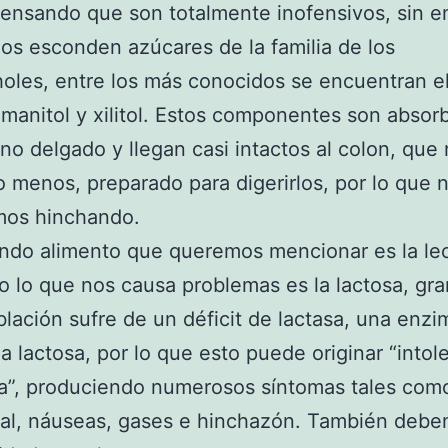
ensando que son totalmente inofensivos, sin 
os esconden azúcares de la familia de los
holes, entre los más conocidos se encuentran e
, manitol y xilitol. Estos componentes son absor
tino delgado y llegan casi intactos al colon, que
 menos, preparado para digerirlos, por lo que 
mos hinchando.
ndo alimento que queremos mencionar es la le
o lo que nos causa problemas es la lactosa, gra
blación sufre de un déficit de lactasa, una enzi
 la lactosa, por lo que esto puede originar “intol
sa”, produciendo numerosos síntomas tales com
al, náuseas, gases e hinchazón. También deb