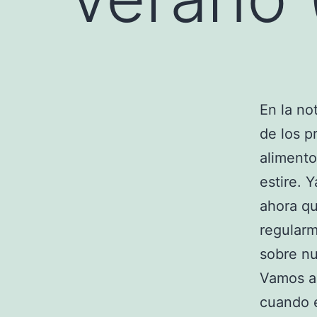
En la no
de los p
alimento
estire. 
ahora q
regularm
sobre nu
Vamos a 
cuando 