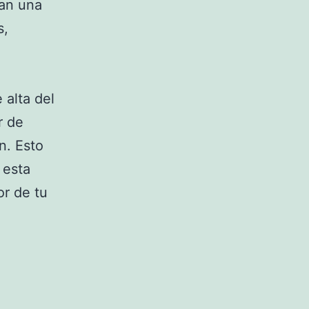
ran una
s,
 alta del
r de
n. Esto
 esta
or de tu