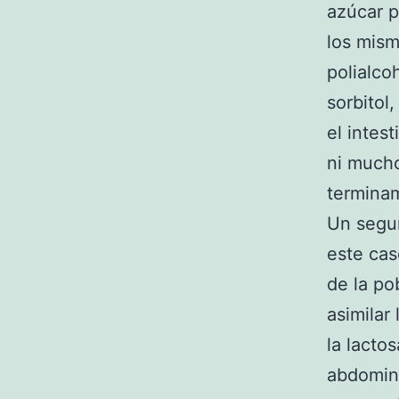
azúcar p
los mism
polialco
sorbitol
el intes
ni mucho
termina
Un segu
este cas
de la po
asimilar
la lacto
abdomin