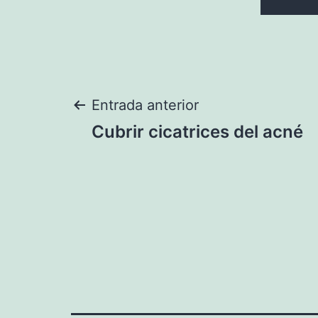
Navegación
Entrada anterior
Cubrir cicatrices del acné
de
entradas