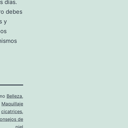
s días.
ro debes
s y
los
mismos
omo
Belleza
,
,
Maquillaje
,
cicatrices
,
onsejos de
piel