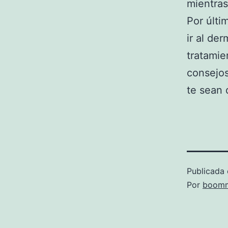
mientras
Por últi
ir al de
tratamie
consejo
te sean 
Publicada 
Por
boomm