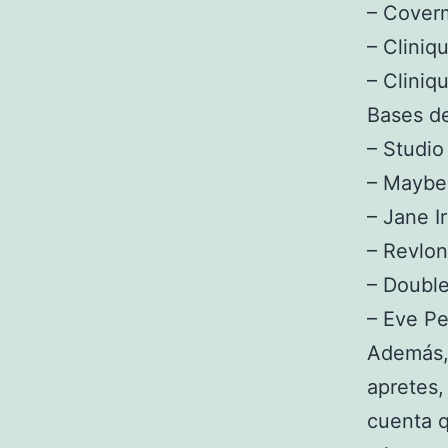
– Cover
– Clini
– Cliniq
Bases de
– Studio
– Maybe
– Jane I
– Revlon
– Double
– Eve Pe
Además, 
apretes
cuenta 