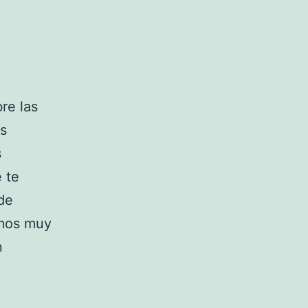
re las
os
s
 te
 de
amos muy
n