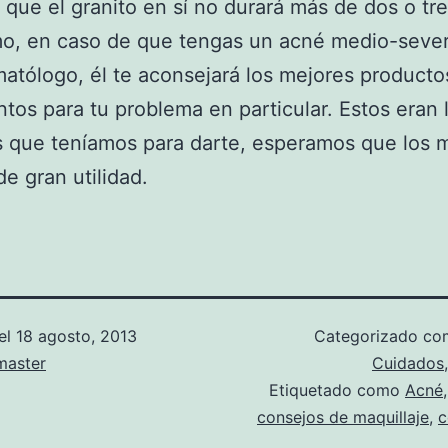
 que el granito en sí no durará más de dos o tre
mo, en caso de que tengas un acné medio-seve
rmatólogo, él te aconsejará los mejores producto
ntos para tu problema en particular. Estos eran 
s que teníamos para darte, esperamos que los 
de gran utilidad.
el
18 agosto, 2013
Categorizado c
aster
Cuidados
Etiquetado como
Acné
consejos de maquillaje
,
c