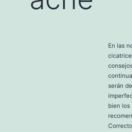
En las n
cicatric
consejos
continua
serán de
imperfe
bien los
recomen
Correct