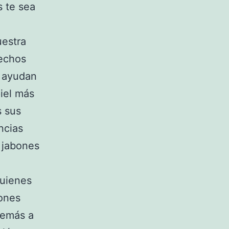
s te sea
uestra
hechos
n ayudan
piel más
s sus
ncias
 jabones
quienes
iones
demás a