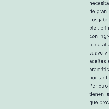
necesita
de gran u
Los jabo
piel, pr
con ingr
a hidrat
suave y 
aceites 
aromátic
por tant
Por otro
tienen l
que prov