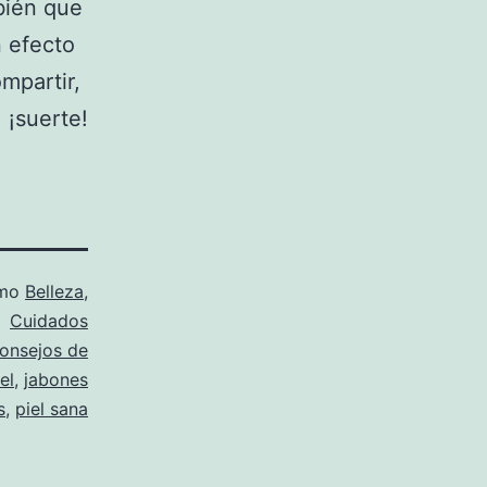
bién que
n efecto
mpartir,
 ¡suerte!
omo
Belleza
,
Cuidados
onsejos de
el
,
jabones
s
,
piel sana