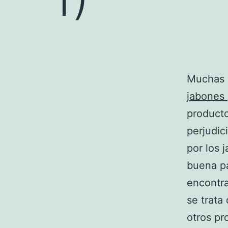
Muchas d
jabones
producto
perjudic
por los 
buena pa
encontra
se trata
otros pr