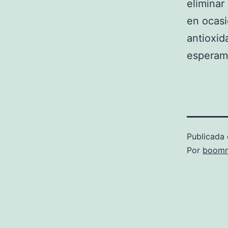
eliminar
en ocasi
antioxid
esperamo
Publicada 
Por
boomm