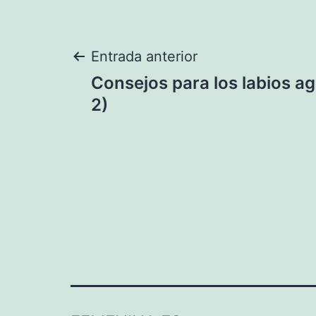
Navegación
Entrada anterior
Consejos para los labios ag
de
2)
entradas