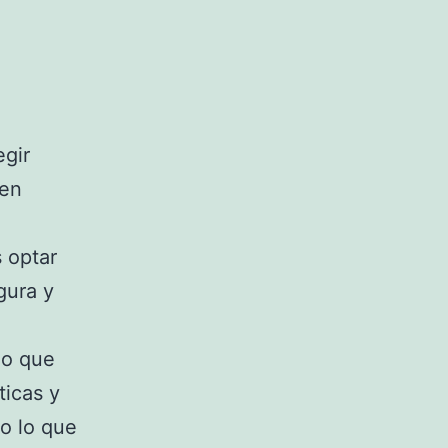
egir
nen
 optar
gura y
no que
ticas y
o lo que