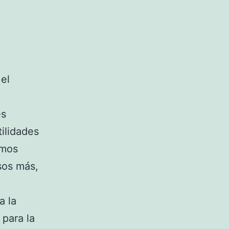
el
es
ilidades
emos
sos más,
a la
 para la