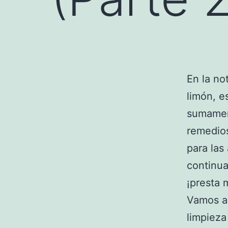
En la no
limón, e
sumament
remedios
para las
continua
¡presta 
Vamos a
limpieza