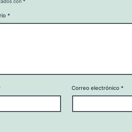
cados con
*
rio
*
*
Correo electrónico
*