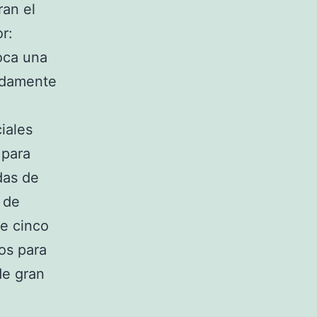
ran el
r:
oca una
undamente
iales
 para
das de
 de
te cinco
os para
de gran