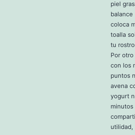
piel gra
balance 
coloca m
toalla s
tu rostro
Por otro
con los 
puntos n
avena c
yogurt n
minutos 
comparti
utilidad,