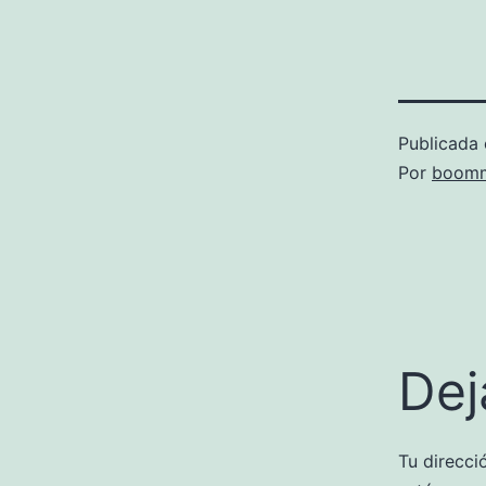
Publicada 
Por
boomm
Dej
Tu direcci