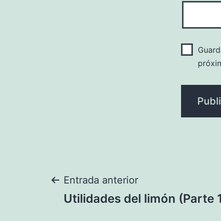
Guard
próxi
Navegación
Entrada anterior
Utilidades del limón (Parte 
de