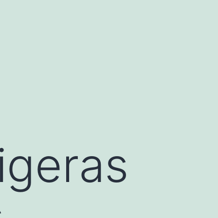
igeras
s