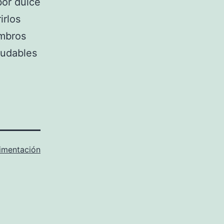
bor dulce
irlos
embros
ludables
imentación