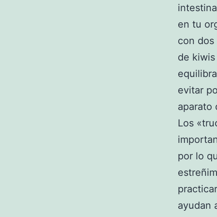
intestin
en tu or
con dos
de kiwis
equilibr
evitar p
aparato 
Los «tru
importan
por lo q
estreñim
practica
ayudan 