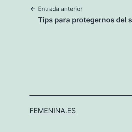
Navegación
Entrada anterior
Tips para protegernos del s
de
entradas
FEMENINA.ES