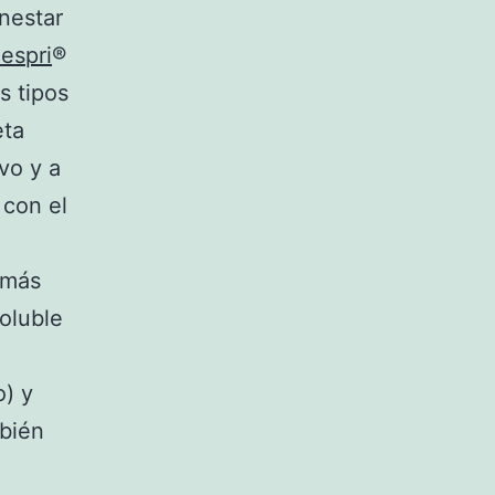
enestar
espri
®
s tipos
eta
vo y a
 con el
 más
oluble
o) y
mbién