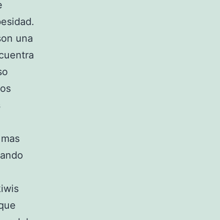
e
besidad.
son una
ncuentra
so
ros
s
n mas
tando
kiwis
oque