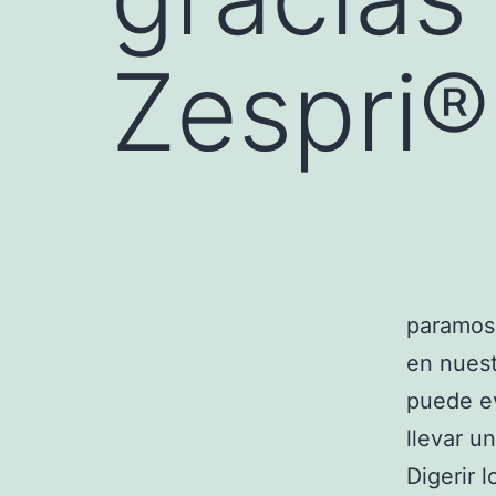
Zespri®
paramos 
en nuest
puede ev
llevar u
Digerir 