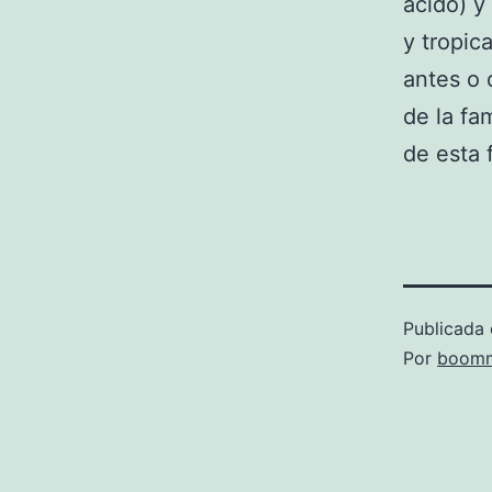
ácido) y
y tropic
antes o 
de la fa
de esta f
Publicada 
Por
boomm