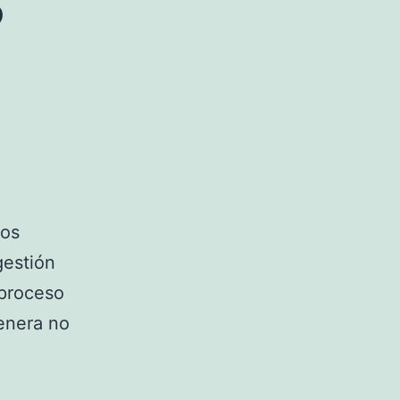
nos
gestión
 proceso
enera no
o