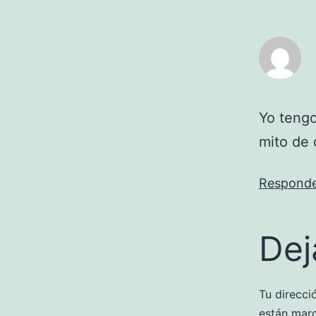
Yo tengo
mito de 
Respond
Dej
Tu direcci
están mar