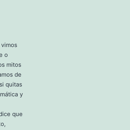
 vimos
e o
os mitos
lamos de
si quitas
emática y
dice que
to,