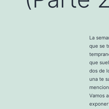
La sema
que se t
temprano
que suel
dos de l
una te s
mencion
Vamos a
exponert