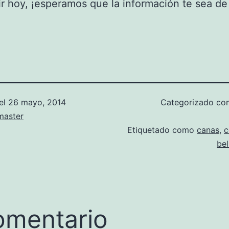
r hoy, ¡esperamos que la información te sea de
el
26 mayo, 2014
Categorizado c
aster
Etiquetado como
canas
,
c
bel
omentario