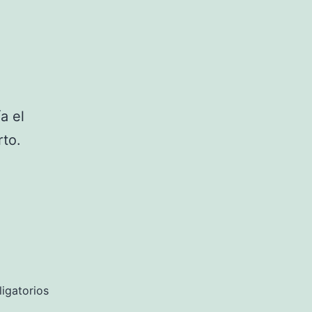
a el
rto.
igatorios