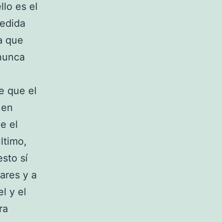
llo es el
edida
a que
 nunca
e que el
 en
e el
último,
sto sí
ares y a
l y el
ra