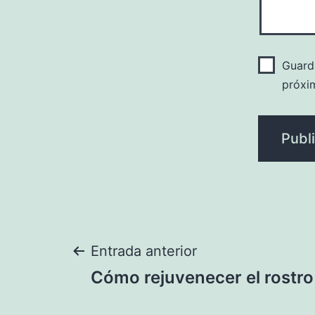
Guard
próxi
Navegación
Entrada anterior
Cómo rejuvenecer el rostro
de