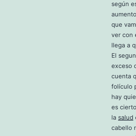
según es
aumento
que vamo
ver con 
llega a 
El segun
exceso d
cuenta q
folículo 
hay quie
es ciert
la
salud
cabello 