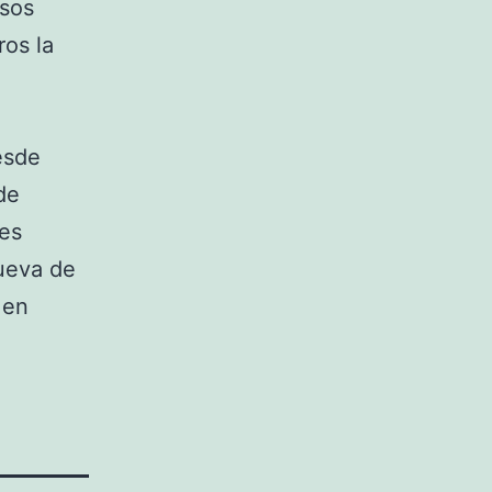
osos
ros la
esde
de
es
cueva de
 en