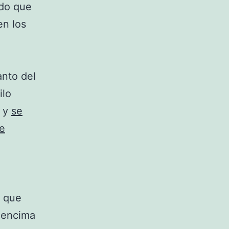
ndo que
en los
anto del
ilo
s y
se
te
a que
y encima