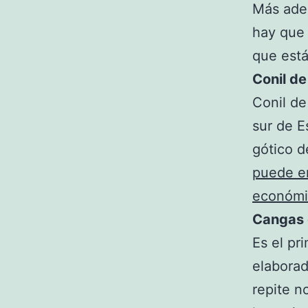
Más ade
hay que 
que está
Conil de
Conil de
sur de E
gótico d
puede en
económi
Cangas 
Es el pr
elaborad
repite n