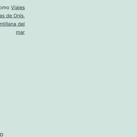
como
Viajes
as de Onís
,
ntillana del
mar
lo