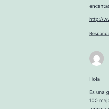
encanta
http://
Respond
Hola
Es una g
100 mejo
turismo 