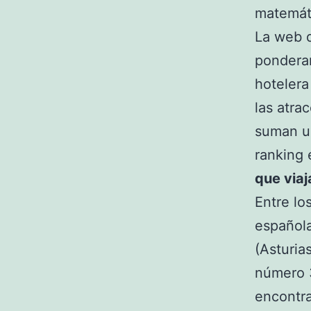
matemát
La web d
ponderan
hotelera
las atra
suman u
ranking 
que viaj
Entre lo
española
(Asturia
número 3
encontra