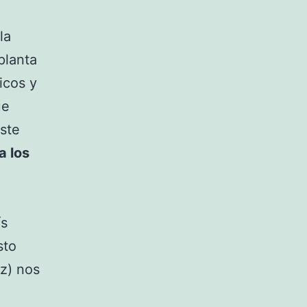
la
planta
icos y
ue
ste
a los
ís
sto
z) nos