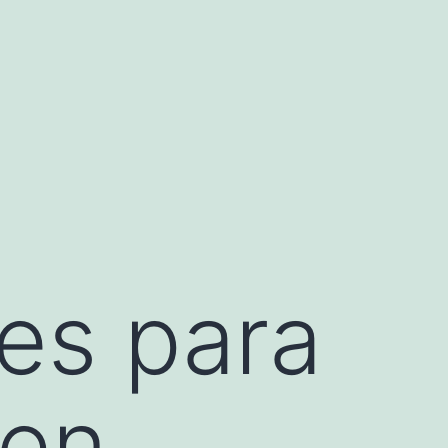
es para
 en