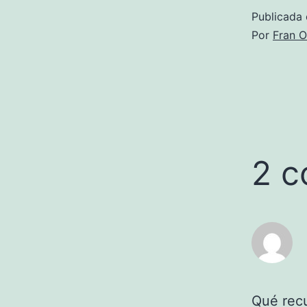
Publicada 
Por
Fran O
2 c
Qué recu