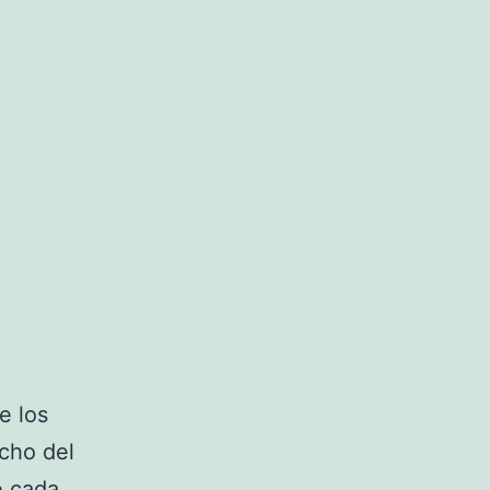
e los
cho del
e cada