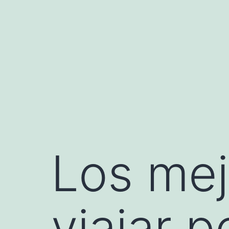
Saltar
al
contenido
Los mej
viajar 