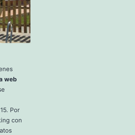
ienes
la web
se
15. Por
king con
datos