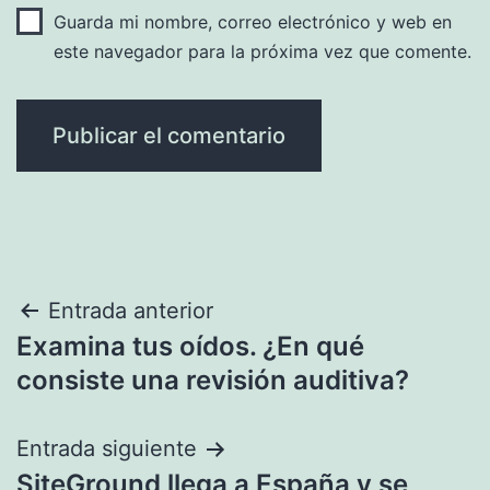
Guarda mi nombre, correo electrónico y web en
este navegador para la próxima vez que comente.
Navegación
Entrada anterior
Examina tus oídos. ¿En qué
de
consiste una revisión auditiva?
entradas
Entrada siguiente
SiteGround llega a España y se