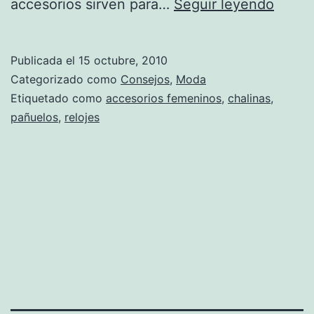
Acces
accesorios sirven para…
Seguir leyendo
impre
para
Publicada el
15 octubre, 2010
toda
Categorizado como
Consejos
,
Moda
mujer
Etiquetado como
accesorios femeninos
,
chalinas
,
pañuelos
,
relojes