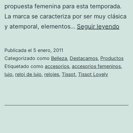
propuesta femenina para esta temporada.
La marca se caracteriza por ser muy clásica
Tiss
y atemporal, elementos…
Seguir leyendo
Love
pres
Publicada el
5 enero, 2011
su
Categorizado como
Belleza
,
Destacamos
,
Productos
nuev
Etiquetado como
accesorios
,
accesorios femeninos
,
lujo
,
reloj de lujo
,
relojes
,
Tissot
,
Tissot Lovely
cole
¡idea
para
Reye