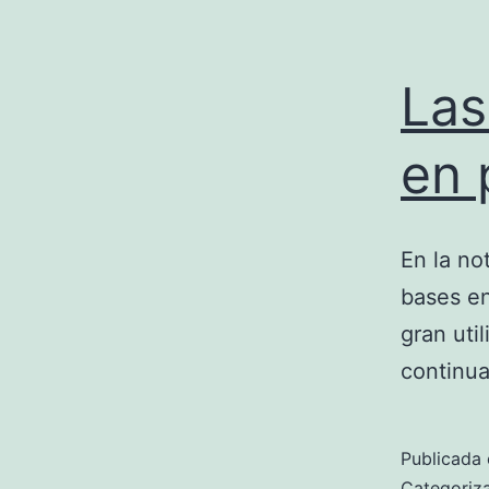
Las
en 
En la no
bases en
gran uti
continu
Publicada 
Categori