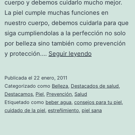
cuerpo y debemos cuidarlo mucho mejor.
La piel cumple muchas funciones en
nuestro cuerpo, debemos cuidarla para que
siga cumpliendolas a la perfección no solo
por belleza sino también como prevención
Salud
y protección.…
Seguir leyendo
y
belleza
Publicada el
22 enero, 2011
en
Categorizado como
Belleza
,
Destacados de salud
,
la
Destacamos
,
Piel
,
Prevención
,
Salud
Etiquetado como
beber agua
,
consejos para tu piel
,
piel
cuidado de la piel
,
estreñimiento
,
piel sana