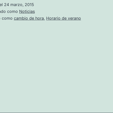
cambiamos
el
24 marzo, 2015
a
zado como
Noticias
horario
do como
cambio de hora
,
Horario de verano
de
verano:
a
las
2
serán
las
3