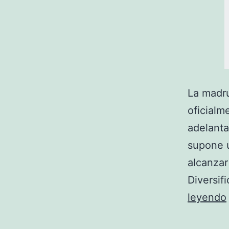
La madr
oficialm
adelanta
supone u
alcanzar
Diversif
leyendo