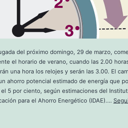
ugada del próximo domingo, 29 de marzo, com
ente el horario de verano, cuando las 2.00 hora
rán una hora los relojes y serán las 3.00. El ca
n ahorro potencial estimado de energía que po
 el 5 por ciento, según estimaciones del Institu
icación para el Ahorro Energético (IDAE).…
Segui
El
domingo