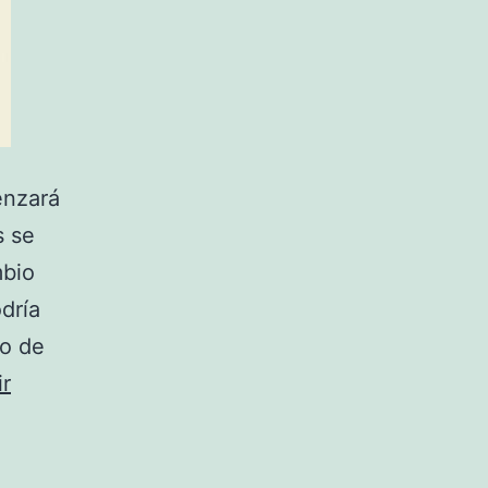
enzará
s se
mbio
dría
to de
r