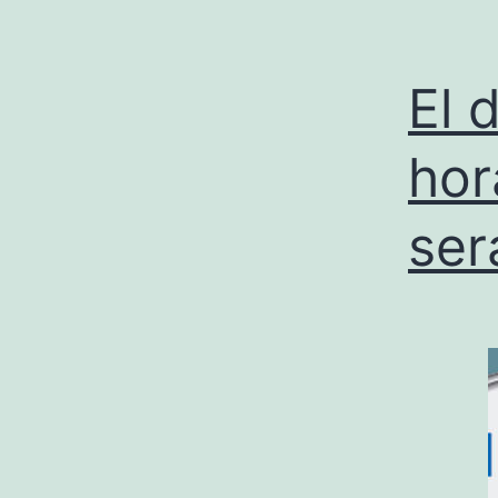
El 
hor
ser