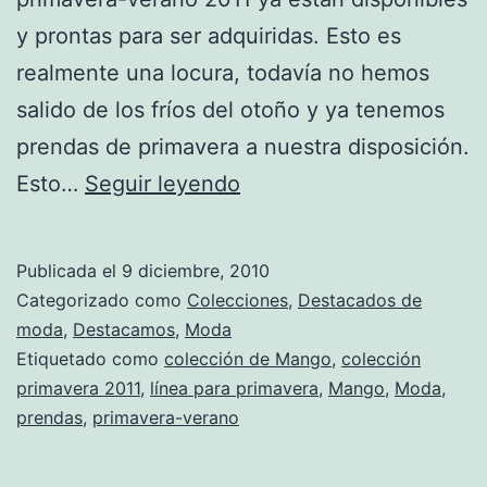
y prontas para ser adquiridas. Esto es
realmente una locura, todavía no hemos
salido de los fríos del otoño y ya tenemos
prendas de primavera a nuestra disposición.
Avances
Esto…
Seguir leyendo
de
la
Publicada el
9 diciembre, 2010
nueva
Categorizado como
Colecciones
,
Destacados de
colección
moda
,
Destacamos
,
Moda
Etiquetado como
colección de Mango
,
colección
de
primavera 2011
,
línea para primavera
,
Mango
,
Moda
,
Mango
prendas
,
primavera-verano
para
primavera-