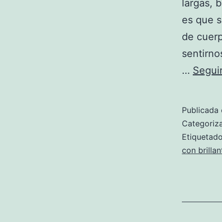
largas, 
es que s
de cuerp
sentirno
…
Segui
Publicada 
Categori
Etiqueta
con brillan