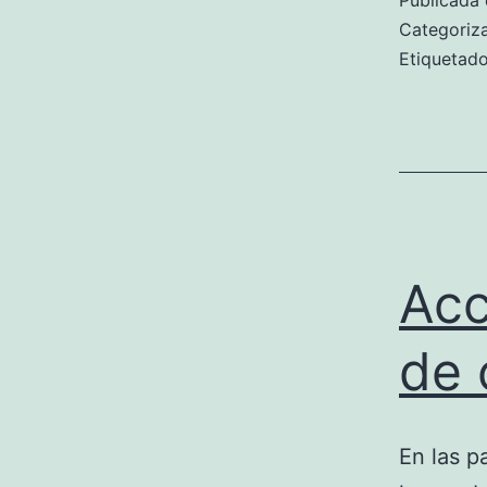
Publicada 
Categori
Etiqueta
Acc
de 
En las p