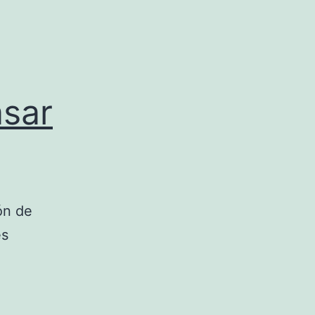
asar
ón de
es