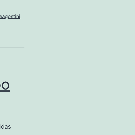
eagostini
po
ldas