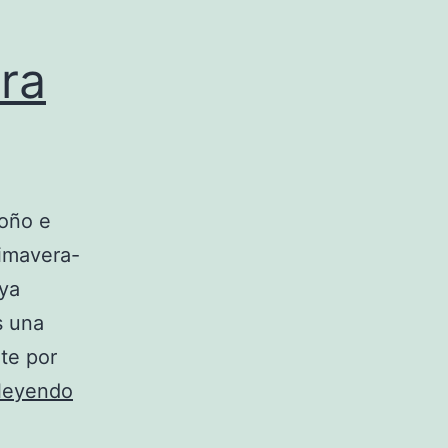
ra
toño e
rimavera-
 ya
s una
te por
Propuesta
 leyendo
de