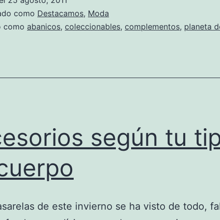
el
25 agosto, 2011
zado como
Destacamos
,
Moda
do como
abanicos
,
coleccionables
,
complementos
,
planeta d
esorios según tu ti
cuerpo
asarelas de este invierno se ha visto de todo, fa