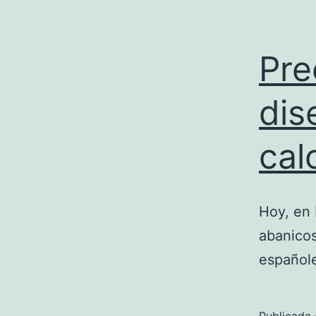
Pre
dis
cal
Hoy, en 
abanicos
españole