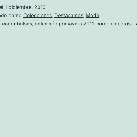
el
1 diciembre, 2010
zado como
Colecciones
,
Destacamos
,
Moda
do como
bolsos
,
colección primavera 2011
,
complementos
,
T