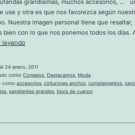
bufandas grandísimas, muchos accesorios, … u
e use y otra es que nos favorezca según nuestr
o. Nuestra imagen personal tiene que resaltar, 
s bien con lo que nos ponemos todos los días. 
Accesorios
r leyendo
según
tu
el
24 enero, 2011
tipo
zado como
Consejos
,
Destacamos
,
Moda
de
do como
accesorios
,
cinturones anchos
,
complementos
,
pend
tes
,
pendientes grandes
,
tipos de cuerpo
cuerpo