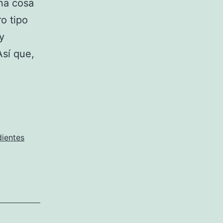
na cosa
o tipo
y
Así que,
ientes