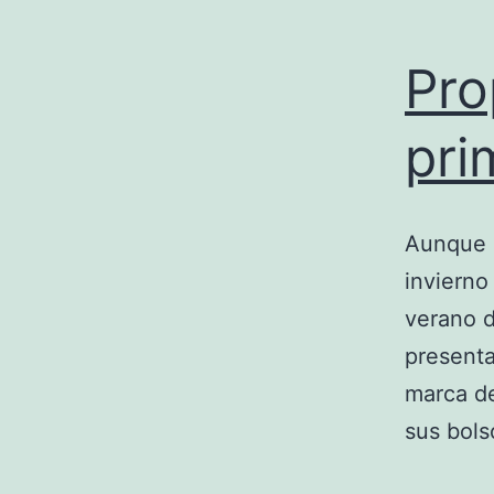
Pro
pri
Aunque r
invierno
verano d
presenta
marca d
sus bols