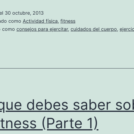
el
30 octubre, 2013
zado como
Actividad física
,
fitness
do como
consejos para ejercitar
,
cuidados del cuerpo
,
ejerci
que debes saber so
fitness (Parte 1)