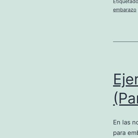
Etiqueta
embarazo
Eje
(Pa
En las n
para em