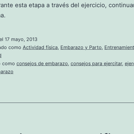
ante esta etapa a través del ejercicio, contin
a.
el
17 mayo, 2013
zado como
Actividad física
,
Embarazo y Parto
,
Entrenamien
d
do como
consejos de embarazo
,
consejos para ejercitar
,
ejer
arazo