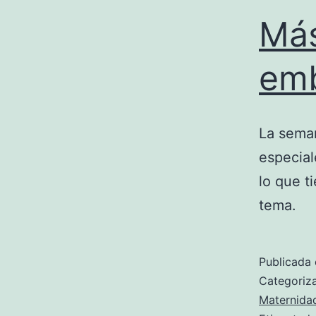
Más
em
La sema
especia
lo que t
tema.
Publicada 
Categori
Maternida