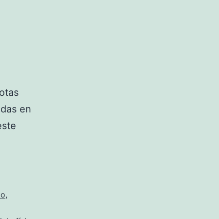
otas
adas en
este
to
,