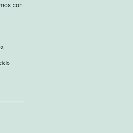
uamos con
to
,
cicio