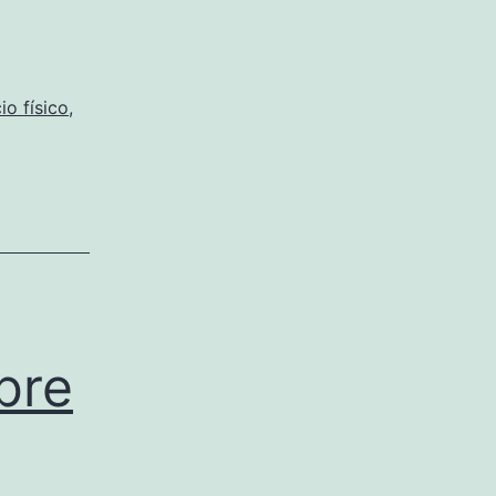
cio físico
,
bre