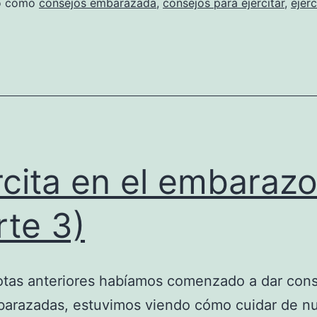
do como
consejos embarazada
,
consejos para ejercitar
,
ejerc
rcita en el embaraz
rte 3)
otas anteriores habíamos comenzado a dar con
barazadas, estuvimos viendo cómo cuidar de n