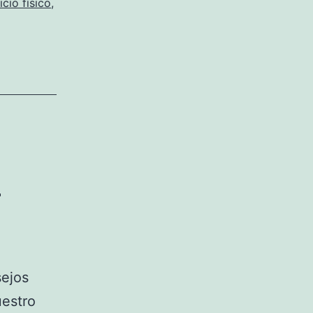
icio físico
,
o
sejos
uestro