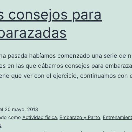
 consejos para
barazadas
na pasada habíamos comenzado una serie de n
les en las que dábamos consejos para embaraz
iene que ver con el ejercicio, continuamos con 
el
20 mayo, 2013
zado como
Actividad física
,
Embarazo y Parto
,
Entrenamien
d