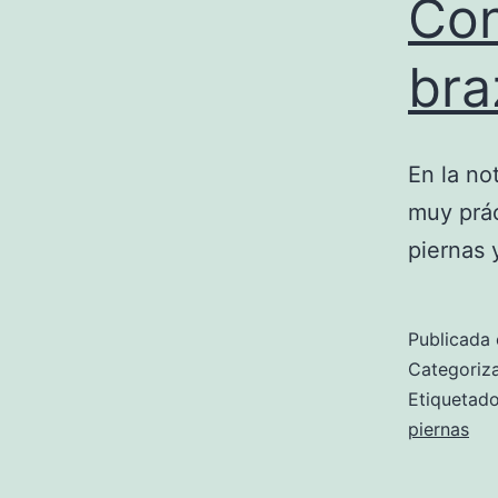
Con
bra
En la no
muy prác
piernas 
Publicada 
Categori
Etiqueta
piernas