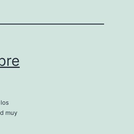
bre
los
ad muy