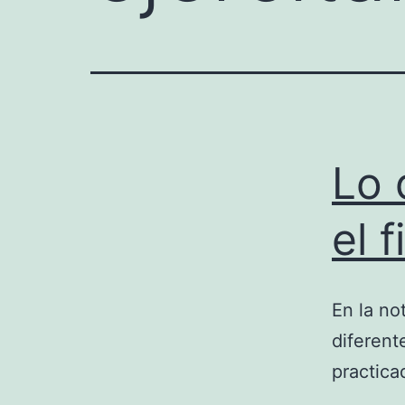
Lo 
el 
En la no
diferent
practica