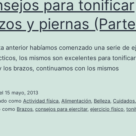
sejos para tonificar
zos y piernas (Parte
ta anterior habíamos comenzado una serie de ej
ticos, los mismos son excelentes para tonificar
y los brazos, continuamos con los mismos
el
15 mayo, 2013
zado como
Actividad física
,
Alimentación
,
Belleza
,
Cuidados
do como
Brazos
,
consejos para ejercitar
,
ejercicio físico
,
toni