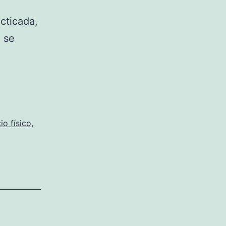
cticada,
e se
cio físico
,