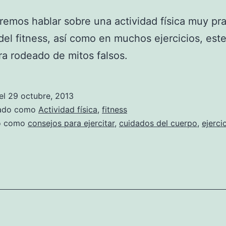
emos hablar sobre una actividad física muy pra
 del fitness, así como en muchos ejercicios, est
a rodeado de mitos falsos.
el
29 octubre, 2013
zado como
Actividad física
,
fitness
do como
consejos para ejercitar
,
cuidados del cuerpo
,
ejerci