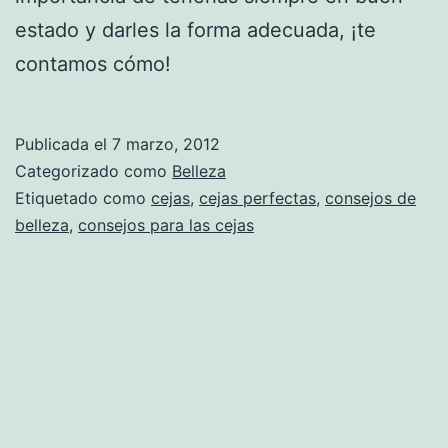
estado y darles la forma adecuada, ¡te
contamos cómo!
Publicada el
7 marzo, 2012
Categorizado como
Belleza
Etiquetado como
cejas
,
cejas perfectas
,
consejos de
belleza
,
consejos para las cejas