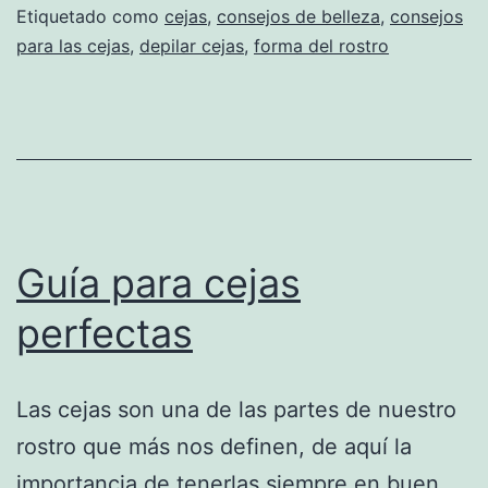
Etiquetado como
cejas
,
consejos de belleza
,
consejos
para las cejas
,
depilar cejas
,
forma del rostro
Guía para cejas
perfectas
Las cejas son una de las partes de nuestro
rostro que más nos definen, de aquí la
importancia de tenerlas siempre en buen