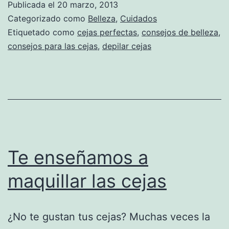
Publicada el
20 marzo, 2013
Categorizado como
Belleza
,
Cuidados
Etiquetado como
cejas perfectas
,
consejos de belleza
,
consejos para las cejas
,
depilar cejas
Te enseñamos a
maquillar las cejas
¿No te gustan tus cejas? Muchas veces la