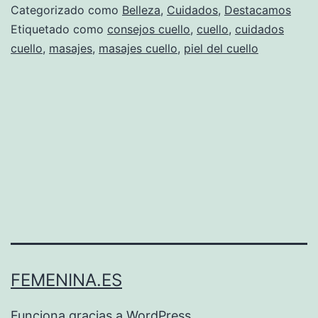
Categorizado como
Belleza
,
Cuidados
,
Destacamos
Etiquetado como
consejos cuello
,
cuello
,
cuidados
cuello
,
masajes
,
masajes cuello
,
piel del cuello
FEMENINA.ES
Funciona gracias a
WordPress
.