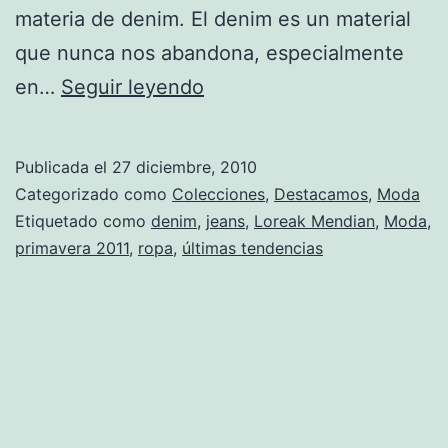
materia de denim. El denim es un material
que nunca nos abandona, especialmente
La
en…
Seguir leyendo
propuesta
de
Publicada el
27 diciembre, 2010
Loreak
Categorizado como
Colecciones
,
Destacamos
,
Moda
Mendian
Etiquetado como
denim
,
jeans
,
Loreak Mendian
,
Moda
,
primavera 2011
,
ropa
,
últimas tendencias
para
primavera
2011