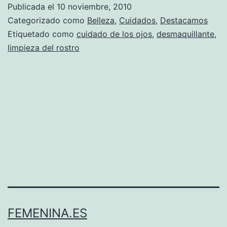
Publicada el
10 noviembre, 2010
desmaquillarse
Categorizado como
Belleza
,
Cuidados
,
Destacamos
los
Etiquetado como
cuidado de los ojos
,
desmaquillante
,
limpieza del rostro
ojos
correctamente
FEMENINA.ES