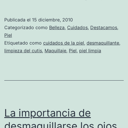
suf
limp
Publicada el
15 diciembre, 2010
el
Categorizado como
Belleza
,
Cuidados
,
Destacamos
,
ros
Piel
Etiquetado como
cuidados de la piel
,
desmaquillante
,
con
limpieza del cutis
,
Maquillaje
,
Piel
,
piel limpia
agu
La importancia de
desmaquillarse los ojos