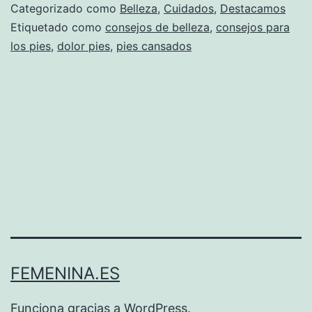
Categorizado como
Belleza
,
Cuidados
,
Destacamos
Etiquetado como
consejos de belleza
,
consejos para
los pies
,
dolor pies
,
pies cansados
FEMENINA.ES
Funciona gracias a
WordPress
.