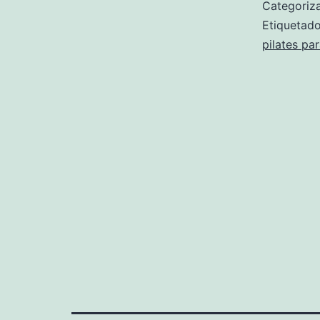
Categori
Etiqueta
pilates pa