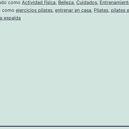
zado como
Actividad física
,
Belleza
,
Cuidados
,
Entrenamient
do como
ejercicios pilates
,
entrenar en casa
,
Pilates
,
pilates 
ra espalda