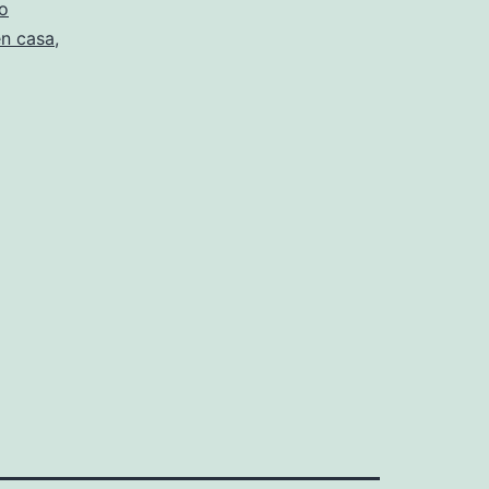
o
en casa
,