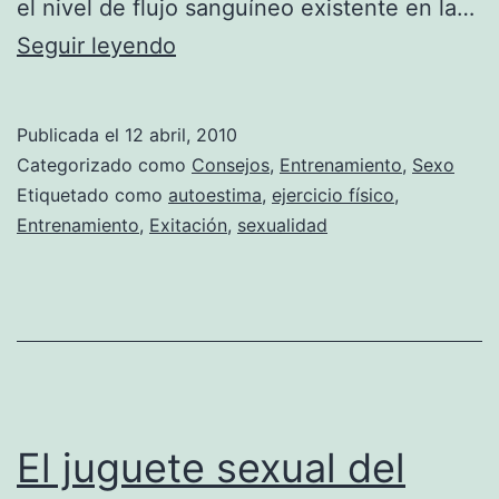
el nivel de flujo sanguíneo existente en la…
El
Seguir leyendo
ejercicio
físico
Publicada el
12 abril, 2010
mejora
Categorizado como
Consejos
,
Entrenamiento
,
Sexo
tu
Etiquetado como
autoestima
,
ejercicio físico
,
Entrenamiento
,
Exitación
,
sexualidad
vida
sexual
El juguete sexual del