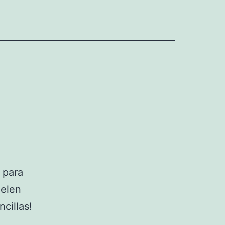
 para
uelen
cillas!