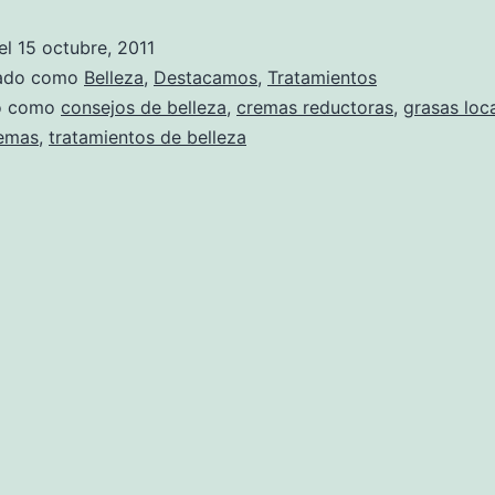
el
15 octubre, 2011
zado como
Belleza
,
Destacamos
,
Tratamientos
do como
consejos de belleza
,
cremas reductoras
,
grasas loc
remas
,
tratamientos de belleza