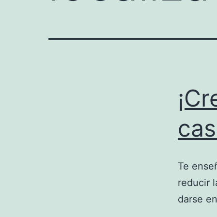
¡Cr
cas
Te enseñ
reducir 
darse en