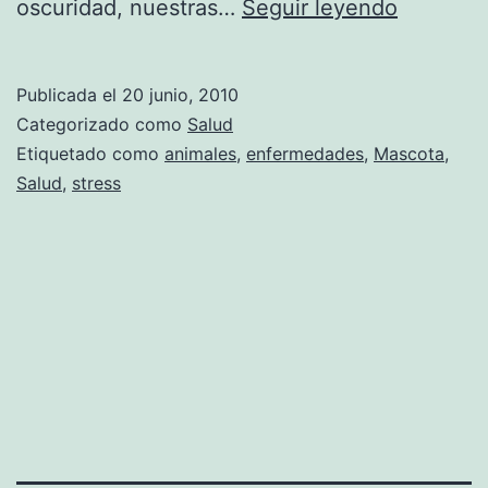
Los
oscuridad, nuestras…
Seguir leyendo
benefici
de
Publicada el
20 junio, 2010
tener
Categorizado como
Salud
una
Etiquetado como
animales
,
enfermedades
,
Mascota
,
Salud
,
stress
mascota